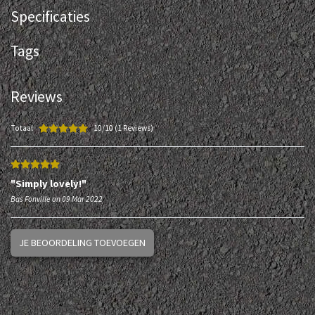
Specificaties
Tags
Reviews
Totaal
10/10 (1 Reviews)
"Simply lovely!"
Bas Fonville on 09 Mar 2022
JE BEOORDELING TOEVOEGEN