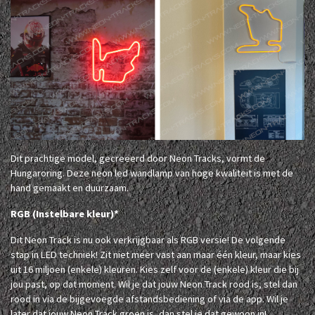
Dit prachtige model, gecreëerd door Neon Tracks, vormt de
Hungaroring. Deze neon led wandlamp van hoge kwaliteit is met de
hand gemaakt en duurzaam.
RGB (Instelbare kleur)*
Dit Neon Track is nu ook verkrijgbaar als RGB versie! De volgende
stap in LED techniek! Zit niet meer vast aan maar één kleur, maar kies
uit 16 miljoen (enkele) kleuren. Kies zelf voor de (enkele) kleur die bij
jou past, op dat moment. Wil je dat jouw Neon Track rood is, stel dan
rood in via de bijgevoegde afstandsbediening of via de app. Wil je
later dat jouw Neon Track groen is, dan stel je dat gewoon in!