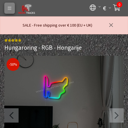
0
€
SALE - Free shipping over € 100 (EU + UK)
Hungaroring - RGB - Hongarije
-50%