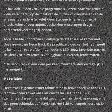
Je kan ook uit een van vele programma’s kiezen, zoals van (enkele)
kleur veranderen op de maat van de muziek of overvloeien van de
ene naar de andere (enkele) kleur. Stel een timer in voor in- of
uitschakelen of voor automatische kleurwisselingen. Er zijn
ontzettend veel mogelijkheden.
Toon je liefde voor racen en ontwerp de sfeer in elke kamer met
deze geweldige Neon Track. De prachtige gloed van het neon geeft
je kamer een retro-sfeer met moderne LED. Jouw favoriete track in
de kleur van jouw keuze is verkrijgbaar in 3 verschillende maten.
* Je Neon Track in één kleur per keer, meerdere kleuren tegelijk is
niet mogelijk.
Materialen
Deze track is gemaakt met robuuste en milieuvriendelijke neon LED,
dit maakt hem zowel veilig als duurzaam. Het neon LED is
gemonteerd in een frame dat gevormd is naar de Hungaroring, er is
dus geen achterplaat of acrylplaat. Het licht valt ongehinderd op je
muur.