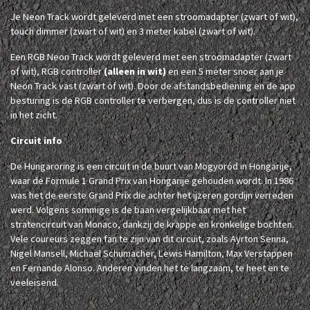
Je Neon Track wordt geleverd met een stroomadapter (zwart of wit),
touch dimmer (zwart of wit) en 3 meter kabel (zwart of wit).
Een RGB Neon Track wordt geleverd met een stroomadapter (zwart
of wit), RGB controller
(alleen in wit)
en een 5 meter snoer aan je
Neon Track vast (zwart of wit). Door de afstandsbediening en de app
besturing is de RGB controller te verbergen, dus is de controller niet
in het zicht.
Circuit info
De Hungaroring is een circuit in de buurt van Mogyoród in Hongarije,
waar de Formule 1 Grand Prix van Hongarije gehouden wordt. In 1986
was het de eerste Grand Prix die achter het ijzeren gordijn verreden
werd. Volgens sommige is de baan vergelijkbaar met het
stratencircuit van Monaco, dankzij de krappe en kronkelige bochten.
Vele coureurs zeggen fan te zijn van dit circuit, zoals Ayrton Senna,
Nigel Mansell, Michael Schumacher, Lewis Hamilton, Max Verstappen
en Fernando Alonso. Anderen vinden het te langzaam, te heet en te
veeleisend.