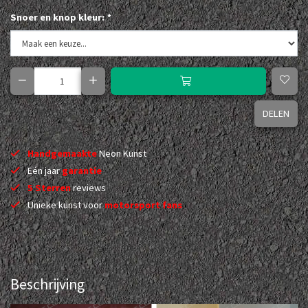
Snoer en knop kleur:
*
DELEN
Handgemaakte
Neon Kunst
Eén jaar
garantie
5 Sterren
reviews
Unieke kunst voor
motorsport fans
Beschrijving