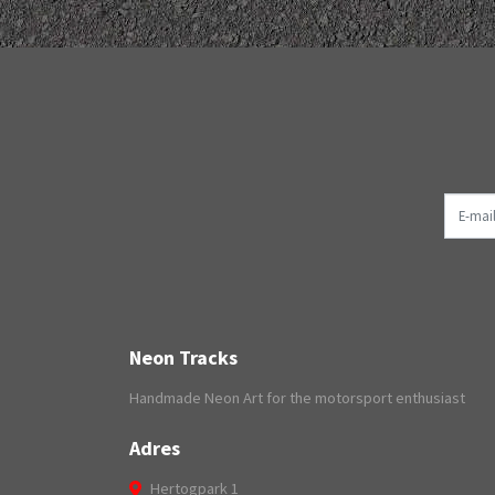
E-mail
Neon Tracks
Handmade Neon Art for the motorsport enthusiast
Adres
Hertogpark 1