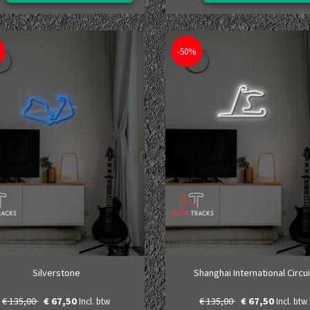
-50%
Silverstone
Shanghai International Circui
€ 135,00
€ 67,50
€ 135,00
€ 67,50
Incl. btw
Incl. btw