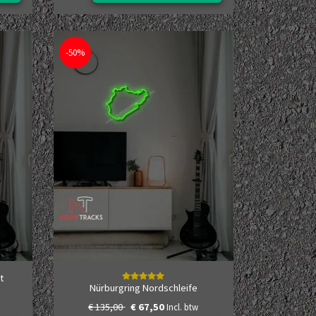
-50%
t
Nürburgring Nordschleife
€ 135,00
€ 67,50
Incl. btw