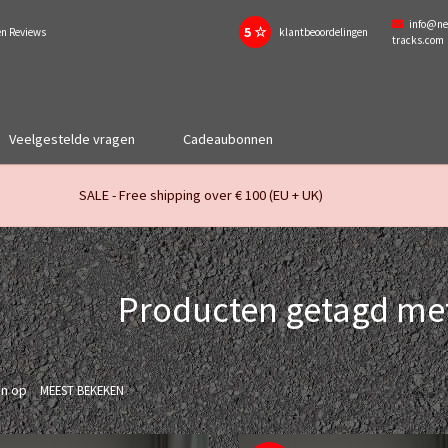
info@ne
5 ☆
en Reviews
klantbeoordelingen
tracks.com
Veelgestelde vragen
Cadeaubonnen
SALE - Free shipping over € 100 (EU + UK)
Producten getagd me
en op
MEEST BEKEKEN