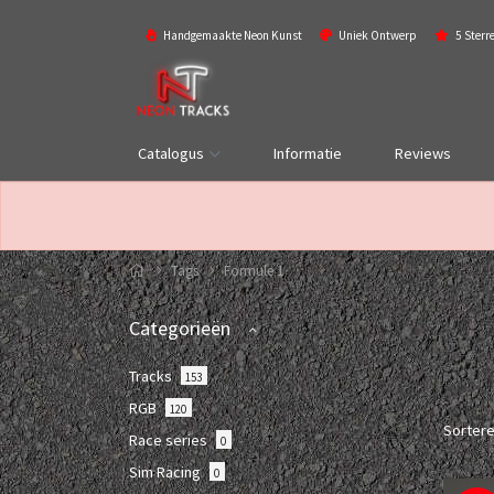
Handgemaakte Neon Kunst
Uniek Ontwerp
5 Sterr
Catalogus
Informatie
Reviews
Tags
Formule 1
Categorieën
Tracks
153
RGB
120
Sorter
Race series
0
Sim Racing
0