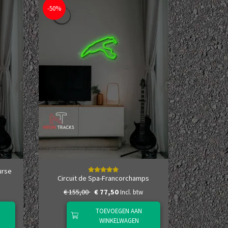
-50%
urse
Circuit de Spa-Francorchamps
€ 155,00
€ 77,50
Incl. btw
TOEVOEGEN AAN
WINKELWAGEN