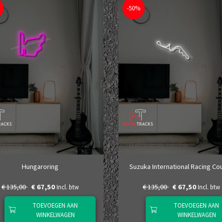
-50%
Hungaroring
Suzuka International Racing Co
€ 135,00
€ 67,50
€ 135,00
€ 67,50
Incl. btw
Incl. btw
TOEVOEGEN AAN
TOEVOEGEN AAN
WINKELWAGEN
WINKELWAGEN