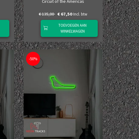
Circuit of the Americas
€ 135,00
€ 67,50
Incl. btw
TOEVOEGEN AAN
WINKELWAGEN
-50%