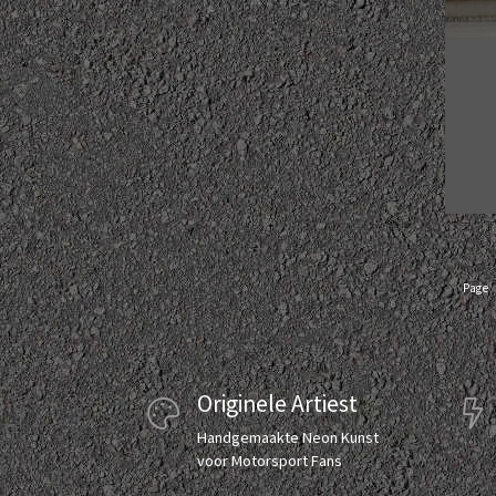
Page
Originele Artiest
Handgemaakte Neon Kunst
voor Motorsport Fans