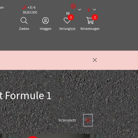
on-
+31-6
€
38265300
NL
0
0
Zoeken
Inloggen
Verlanglijst
Winkelwagen
t Formule 1
92 products