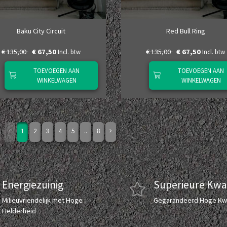
Baku City Circuit
Red Bull Ring
€ 135,00
€ 67,50
€ 135,00
€ 67,50
Incl. btw
Incl. btw
TOEVOEGEN AAN
TOEVOEGEN AAN
WINKELWAGEN
WINKELWAGEN
1
2
3
4
5
..
8
Energiezuinig
Superieure Kwal
Milieuvriendelijk met Hoge
Gegarandeerd Hoge Kwa
Helderheid