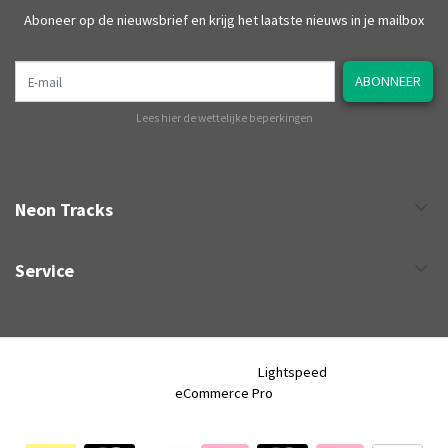
Aboneer op de nieuwsbrief en krijg het laatste nieuws in je mailbox
E-mail
ABONNEER
Lees hier de wettelijke beperkingen
Neon Tracks
Service
Neon Tracks © 2026 - Powered by
Lightspeed
- Theme by
eCommerce Pro