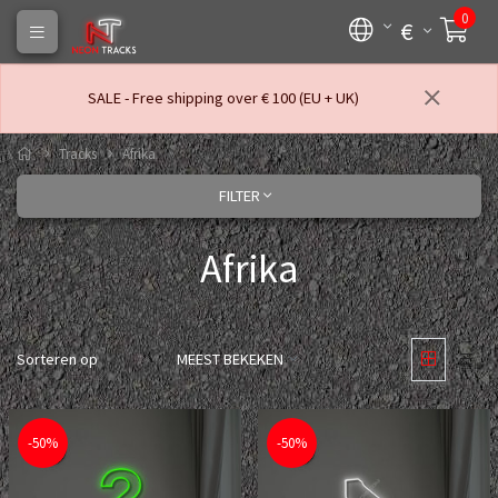
0
€
SALE - Free shipping over € 100 (EU + UK)
Tracks
Afrika
FILTER
Afrika
Sorteren op
MEEST BEKEKEN
-50%
-50%