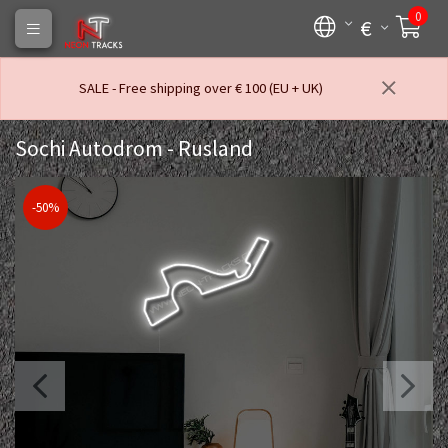
0
€
SALE - Free shipping over € 100 (EU + UK)
Sochi Autodrom - Rusland
-50%