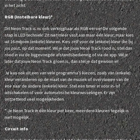
in het zicht.
RGB (Instelbare kleur)*
Dit Neon Track is nu ook verkrijgbaar als RGB versie! De volgende
stap in LED techniek! Zit niet meer vast aan maar één kleur, maar kies
uit 16 miljoen (enkele) kleuren. Kies zelf voor de (enkele) kleur die bij
jou past, op dat moment. Wil je dat jouw Neon Track rood is, stel dan
rood in via de bijgevoegde afstandsbediening of via de app. Wil je
later dat jouw Neon Track groen is, dan stel je dat gewoon in!
Je kan ook uit een van vele programma’s kiezen, zoals van (enkele)
kleur veranderen op de maat van de muziek of overvloeien van de
ene naar de andere (enkele) kleur. Stel een timer in voor in- of
uitschakelen of voor automatische kleurwisselingen. Er zijn
ontzettend veel mogelijkheden.
* Je Neon Track in één kleur per keer, meerdere kleuren tegelijk is
niet mogelijk.
Circuit info