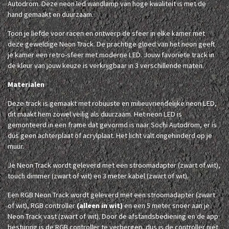
Autodrom. Deze neon led wandlamp van hoge kwaliteit is met de
hand gemaakt en duurzaam.
Toon je liefde voor racen en ontwerp de sfeer in elke kamer met
deze geweldige Neon Track. De prachtige gloed van het neon geeft
je kamer een retro-sfeer met moderne LED. Jouw favoriete track in
de kleur van jouw keuze is verkrijgbaar in 3 verschillende maten.
Materialen
Deze track is gemaakt met robuuste en milieuvriendelijke neon LED,
dit maakt hem zowel veilig als duurzaam. Het neon LED is
gemonteerd in een frame dat gevormd is naar Sochi Autodrom, er is
dus geen achterplaat of acrylplaat. Het licht valt ongehinderd op je
muur.
Je Neon Track wordt geleverd met een stroomadapter (zwart of wit),
touch dimmer (zwart of wit) en 3 meter kabel (zwart of wit).
Een RGB Neon Track wordt geleverd met een stroomadapter (zwart
of wit), RGB controller
(alleen in wit)
en een 5 meter snoer aan je
Neon Track vast (zwart of wit). Door de afstandsbediening en de app
besturing is de RGB controller te verbergen, dus is de controller niet