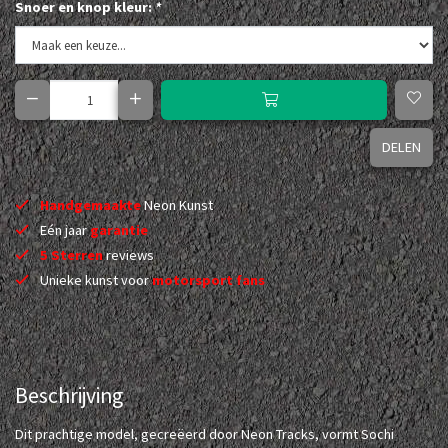
Snoer en knop kleur:
*
DELEN
Handgemaakte
Neon Kunst
Eén jaar
garantie
5 Sterren
reviews
Unieke kunst voor
motorsport fans
Beschrijving
Dit prachtige model, gecreëerd door Neon Tracks, vormt Sochi