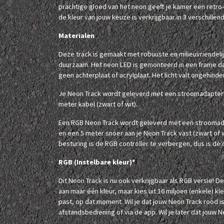
prachtige gloed van het neon geeft je kamer een retro
de kleur van jouw keuze is verkrijgbaar in 3 verschillen
Materialen
Deze track is gemaakt met robuuste en milieuvriendelij
duurzaam. Het neon LED is gemonteerd in een frame dat 
geen achterplaat of acrylplaat. Het licht valt ongehinde
Je Neon Track wordt geleverd met een stroomadapter (z
meter kabel (zwart of wit).
Een RGB Neon Track wordt geleverd met een stroomadap
en een 5 meter snoer aan je Neon Track vast (zwart of 
besturing is de RGB controller te verbergen, dus is de co
RGB (Instelbare kleur)*
Dit Neon Track is nu ook verkrijgbaar als RGB versie! D
aan maar één kleur, maar kies uit 16 miljoen (enkele) kle
past, op dat moment. Wil je dat jouw Neon Track rood is
afstandsbediening of via de app. Wil je later dat jouw N