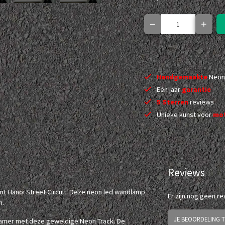
Handgemaakte
Neon
Eén jaar
garantie
5 Sterren
reviews
Unieke kunst voor
mot
Reviews
mt Hanoi Street Circuit. Deze neon led wandlamp
Er zijn nog geen r
m.
JE BEOORDELING 
 kamer met deze geweldige Neon Track. De