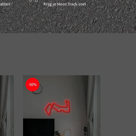
liteit
Krijg je Neon Track snel
-50%
-50%