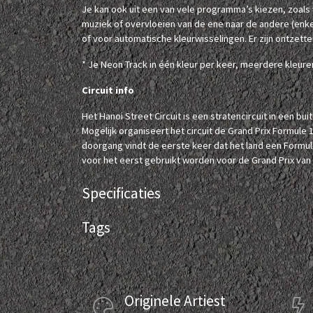
Je kan ook uit een van vele programma’s kiezen, zoals
muziek of overvloeien van de ene naar de andere (enkele
of voor automatische kleurwisselingen. Er zijn ontzett
* Je Neon Track in één kleur per keer, meerdere kleuren 
Circuit info
Het Hanoi Street Circuit is een stratencircuit in een bu
Mogelijk organiseert het circuit de Grand Prix Formule 
doorgang vindt de eerste keer dat het land een Formul
voor het eerst gebruikt worden voor de Grand Prix van
Specificaties
Tags
Originele Artiest