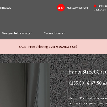
info@ne
5 ☆
en Reviews
klantbeoordelingen
tracks.com
Veelgestelde vragen
Cadeaubonnen
SALE - Free shipping over € 100 (EU + UK)
Hanoi Street Circu
€135,00
€ 67,50
Inc
Neon LED circuit in de vorm
lamp voor aan jouw muur, 