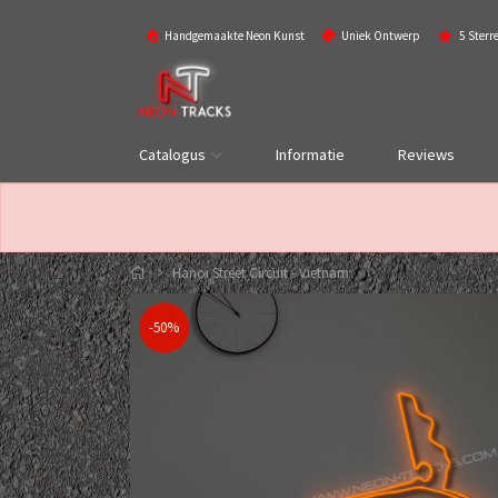
Handgemaakte Neon Kunst
Uniek Ontwerp
5 Sterr
Catalogus
Informatie
Reviews
Hanoi Street Circuit - Vietnam
-50%