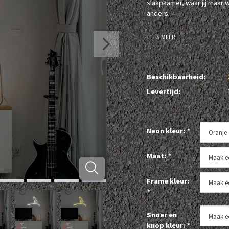
slaapkamer, waar jij maar w
anders.
LEES MEER
Beschikbaarheid:
Levertijd:
Neon kleur:
*
Maat:
*
Frame kleur:
*
Snoer en
knop kleur:
*