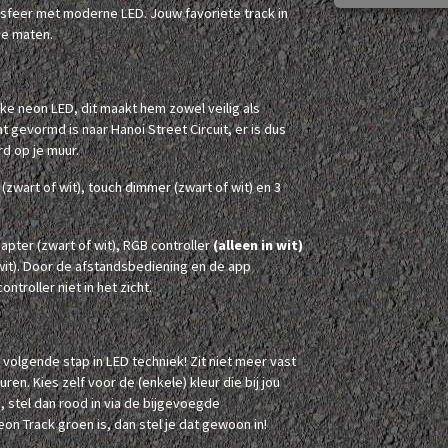
-sfeer met moderne LED. Jouw favoriete track in
de maten.
ke neon LED, dit maakt hem zowel veilig als
gevormd is naar Hanoi Street Circuit, er is dus
rd op je muur.
wart of wit), touch dimmer (zwart of wit) en 3
ter (zwart of wit), RGB controller
(alleen in wit)
wit). Door de afstandsbediening en de app
ntroller niet in het zicht.
e volgende stap in LED techniek! Zit niet meer vast
uren. Kies zelf voor de (enkele) kleur die bij jou
, stel dan rood in via de bijgevoegde
eon Track groen is, dan stel je dat gewoon in!