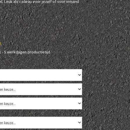
il. Leuk als cadeau voor jezelf of voor iemand
2
1 - 5 werkdagen productietijd