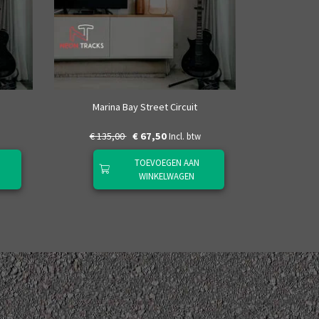
Nürbu
Marina Bay Street Circuit
€ 135,00
€ 67,50
€ 135
Incl. btw
TOEVOEGEN AAN
WINKELWAGEN