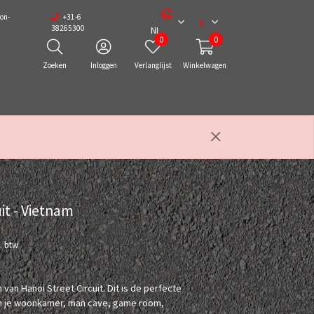
on-
+31-6
€
38265300
NL
0
0
Zoeken
Inloggen
Verlanglijst
Winkelwagen
it - Vietnam
l. btw
 van Hanoi Street Circuit. Dit is de perfecte
in je woonkamer, man cave, game room,