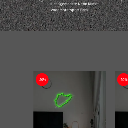
Handgemaakte Neon Kunst
voor Motorsport Fans
-50%
-50%