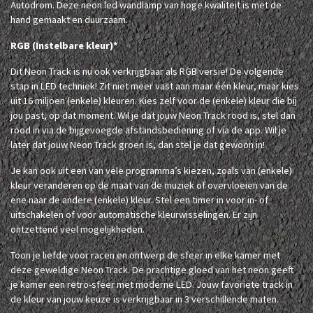
Autodrom. Deze neon led wandlamp van hoge kwaliteit is met de
hand gemaakt en duurzaam.
RGB (Instelbare kleur)*
Dit Neon Track is nu ook verkrijgbaar als RGB versie! De volgende
stap in LED techniek! Zit niet meer vast aan maar één kleur, maar kies
uit 16 miljoen (enkele) kleuren. Kies zelf voor de (enkele) kleur die bij
jou past, op dat moment. Wil je dat jouw Neon Track rood is, stel dan
rood in via de bijgevoegde afstandsbediening of via de app. Wil je
later dat jouw Neon Track groen is, dan stel je dat gewoon in!
Je kan ook uit een van vele programma’s kiezen, zoals van (enkele)
kleur veranderen op de maat van de muziek of overvloeien van de
ene naar de andere (enkele) kleur. Stel een timer in voor in- of
uitschakelen of voor automatische kleurwisselingen. Er zijn
ontzettend veel mogelijkheden.
Toon je liefde voor racen en ontwerp de sfeer in elke kamer met
deze geweldige Neon Track. De prachtige gloed van het neon geeft
je kamer een retro-sfeer met moderne LED. Jouw favoriete track in
de kleur van jouw keuze is verkrijgbaar in 3 verschillende maten.