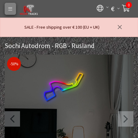
0
€
SALE - Free shipping over € 100 (EU + UK)
Sochi Autodrom - RGB - Rusland
-50%