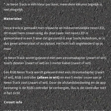
* Je Neon Track in één kleur per keer, meerdere kleuren tegelijk is
niet mogelijk.
Materialen
Deze track is gemaakt met robuuste en milieuvriendelijke neon LED,
dit maakt hem zowel veilig als duurzaam. Het neon LED is
gemonteerd in een frame dat gevormd is naar Sochi Autodrom, er is
dus geen achterplaat of acrylplaat. Het licht valt ongehinderd op je
muur.
Je Neon Track wordt geleverd met een stroomadapter (zwart of wit),
touch dimmer (zwart of wit) en 3 meter kabel (zwart of wit).
Een RGB Neon Track wordt geleverd met een stroomadapter (zwart
of wit), RGB controller
(alleen in wit)
en een 5 meter snoer aan je
Neon Track vast (zwart of wit). Door de afstandsbediening en de app
besturing is de RGB controller te verbergen, dus is de controller niet
in het zicht.
Circuit info