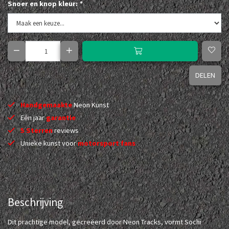
Snoer en knop kleur:
*
DELEN
Handgemaakte
Neon Kunst
Eén jaar
garantie
5 Sterren
reviews
Unieke kunst voor
motorsport fans
Beschrijving
Dit prachtige model, gecreëerd door Neon Tracks, vormt Sochi