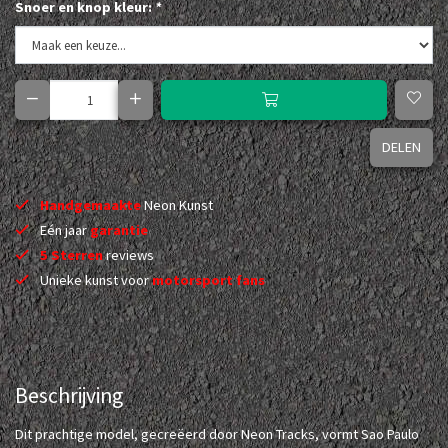
Snoer en knop kleur:
*
DELEN
Handgemaakte
Neon Kunst
Eén jaar
garantie
5 Sterren
reviews
Unieke kunst voor
motorsport fans
Beschrijving
Dit prachtige model, gecreëerd door Neon Tracks, vormt Sao Paulo