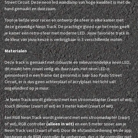
Street Circuit. Deze neon led wandlamp van hoge kwaliteit is met de
hand gemaakt en duurzaam.
Toon je liefde voor racen en ontwerp de sfeer in elke kamer met
deze geweldige Neon Track. De prachtige gloed van het neon geeft
je kamer een retro-sfeer met moderne LED. Jouw favoriete track in
de kleur van jouw keuze is verkrijgbaar in 3 verschillende maten.
Materialen
Deze track is gemaakt met robuuste en milieuvriendelijke neon LED,
dit maakt hem zowel veilig als duurzaam. Het neon LED is
gemonteerd in een frame dat gevormd is naar Sao Paulo Street
Circuit, er is dus geen achterplaat of acrylplaat. Het licht valt
ongehinderd op je muur.
Je Neon Track wordt geleverd met een stroomadapter (zwart of wit),
touch dimmer (zwart of wit) en 3 meter kabel (zwart of wit).
Een RGB Neon Track wordt geleverd met een stroomadapter (zwart
of wit), RGB controller
(alleen in wit)
en een 5 meter snoer aan je
Neon Track vast (zwart of wit). Door de afstandsbediening en de app
besturing is de RGB controller te verbergen, dus is de controller niet