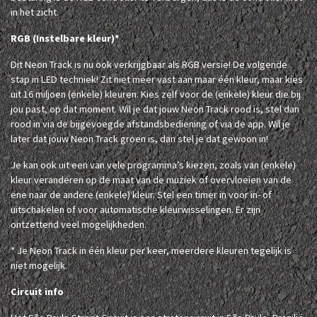
in het zicht.
RGB (Instelbare kleur)*
Dit Neon Track is nu ook verkrijgbaar als RGB versie! De volgende
stap in LED techniek! Zit niet meer vast aan maar één kleur, maar kies
uit 16 miljoen (enkele) kleuren. Kies zelf voor de (enkele) kleur die bij
jou past, op dat moment. Wil je dat jouw Neon Track rood is, stel dan
rood in via de bijgevoegde afstandsbediening of via de app. Wil je
later dat jouw Neon Track groen is, dan stel je dat gewoon in!
Je kan ook uit een van vele programma’s kiezen, zoals van (enkele)
kleur veranderen op de maat van de muziek of overvloeien van de
ene naar de andere (enkele) kleur. Stel een timer in voor in- of
uitschakelen of voor automatische kleurwisselingen. Er zijn
ontzettend veel mogelijkheden.
* Je Neon Track in één kleur per keer, meerdere kleuren tegelijk is
niet mogelijk.
Circuit info