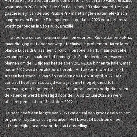
Het São Paulo Street Circuit is een stratencircuit in São Paulo, Brazilië,
waar tussen 2010 en 2013 de São Paulo Indy 300 plaatsvond. Het zal
gastheer zijn van de São Paulo ePrix in het single-seater, elektrisch
aangedreven Formule E-kampioenschap, dat in 2023 voor het eerst
wordt gehouden in São Paulo, Brazilië.
In het eerste seizoen waren er plannen voor een Rio de Janeiro ePrix,
maar die ging niet door vanwege technische problemen. Jaren later
plande Lucas di Grassi een circuit in Ibirapuera Park, maar politieke
veranderingen maakten het onmogelijk. Bij de derde keer waren er
plannen om de FE tijdens het seizoen 2017-2018 binnen te halen, maar
pas in 2022 werd een akkoord bereikt. Het akkoord werd bereikt
tussen het stadhuis van São Paulo en de FE op 30 april 2022. Het
contract heeft een Looptijd van 5 jaar, met mogelijkheid tot
verlenging met nog eens 5 jaar. Het contract werd goedgekeurd en
de kalender werd bevestigd door de FIA op 29 juni 2022 en werd
officieel gemaakt op 13 oktober 2022.
De baan heeft een lengte van 2.960 km en zal een groot deel van het
originele IndyCar-circuit gebruiken. Het bevat 14 bochten en een
uitzonderlijke locatie voor de start opstelling.