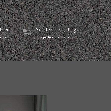
iteit
Snelle verzending
liteit
Krijg je Neon Track snel