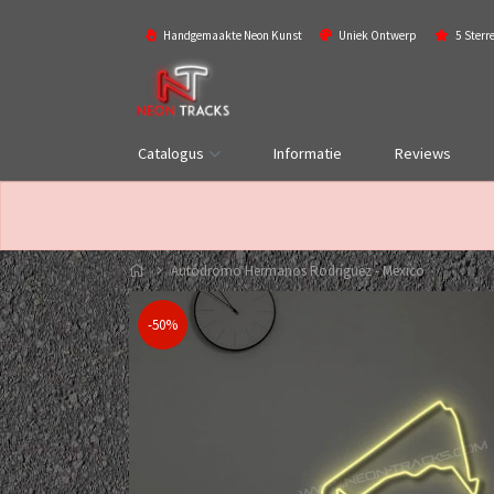
Handgemaakte Neon Kunst
Uniek Ontwerp
5 Sterr
Catalogus
Informatie
Reviews
Autódromo Hermanos Rodríguez - Mexico
-50%