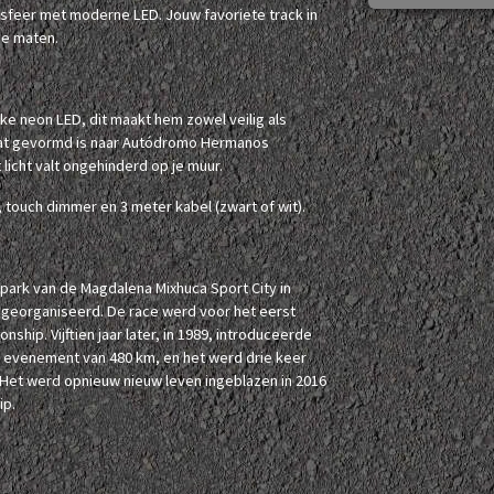
-sfeer met moderne LED. Jouw favoriete track in
de maten.
ke neon LED, dit maakt hem zowel veilig als
dat gevormd is naar Autódromo Hermanos
 licht valt ongehinderd op je muur.
touch dimmer en 3 meter kabel (zwart of wit).
ark van de Magdalena Mixhuca Sport City in
 georganiseerd. De race werd voor het eerst
hip. Vijftien jaar later, in 1989, introduceerde
 evenement van 480 km, en het werd drie keer
Het werd opnieuw nieuw leven ingeblazen in 2016
ip.