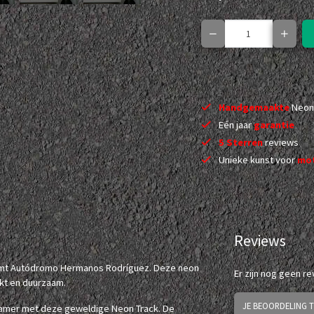
Handgemaakte
Neon
Eén jaar
garantie
5 Sterren
reviews
Unieke kunst voor
mot
Reviews
ormt Autódromo Hermanos Rodríguez. Deze neon
Er zijn nog geen r
kt en duurzaam.
JE BEOORDELING 
 kamer met deze geweldige Neon Track. De