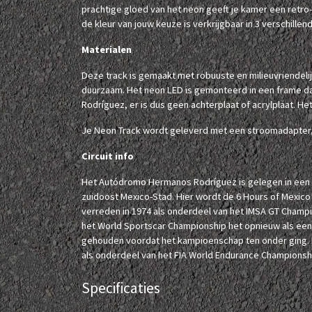
prachtige gloed van het neon geeft je kamer een retro
de kleur van jouw keuze is verkrijgbaar in 3 verschillen
Materialen
Deze track is gemaakt met robuuste en milieuvriendelij
duurzaam. Het neon LED is gemonteerd in een frame 
Rodríguez, er is dus geen achterplaat of acrylplaat. Het
Je Neon Track wordt geleverd met een stroomadapter, 
Circuit info
Het Autódromo Hermanos Rodríguez is gelegen in een p
zuidoost Mexico-Stad. Hier wordt de 6 Hours of Mexico
verreden in 1974 als onderdeel van het IMSA GT Champions
het World Sportscar Championship het opnieuw als een
gehouden voordat het kampioenschap ten onder ging. 
als onderdeel van het FIA World Endurance Championsh
Specificaties