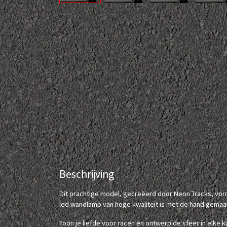
Beschrijving
Dit prachtige model, gecreëerd door Neon Tracks, v
led wandlamp van hoge kwaliteit is met de hand gemaa
Toon je liefde voor racen en ontwerp de sfeer in elke