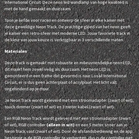
International Circuit. Deze neon led wandlamp van hoge kwaliteit is
met de hand gemaakt en duurzaam.
Toon je liefde voor racen en ontwerp de sfeer in elke kamer met
deze geweldige Neon Track. De prachtige gloed van het neon geeft
je kamer een retro-sfeer met moderne LED. Jouw favoriete track in
de kleur van jouw keuze is verkrijgbaar in 3 verschillende maten.
Materialen
Deze track is gemaakt met robuuste en milieuvriendelijke neon LED,
dit maakt hem zowel veilig als duurzaam. Het neon LED is
gemonteerd in een frame dat gevormd is naar Losail International
Circuit, er is dus geen achterplaat of acrylplaat. Het licht valt
ongehinderd op je muur.
Je Neon Track wordt geleverd met een stroomadapter (zwart of wit),
touch dimmer (zwart of wit) en 3 meter kabel (zwart of wit).
Een RGB Neon Track wordt geleverd met een stroomadapter (zwart
of wit), RGB controller
(alleen in wit)
en een 5 meter snoer aan je
Neon Track vast (zwart of wit). Door de afstandsbediening en de app
besturing is de RGB controller te verbergen, dus is de controller niet