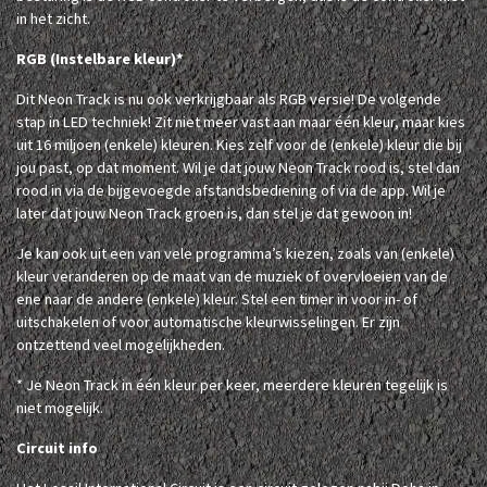
in het zicht.
RGB (Instelbare kleur)*
Dit Neon Track is nu ook verkrijgbaar als RGB versie! De volgende
stap in LED techniek! Zit niet meer vast aan maar één kleur, maar kies
uit 16 miljoen (enkele) kleuren. Kies zelf voor de (enkele) kleur die bij
jou past, op dat moment. Wil je dat jouw Neon Track rood is, stel dan
rood in via de bijgevoegde afstandsbediening of via de app. Wil je
later dat jouw Neon Track groen is, dan stel je dat gewoon in!
Je kan ook uit een van vele programma’s kiezen, zoals van (enkele)
kleur veranderen op de maat van de muziek of overvloeien van de
ene naar de andere (enkele) kleur. Stel een timer in voor in- of
uitschakelen of voor automatische kleurwisselingen. Er zijn
ontzettend veel mogelijkheden.
* Je Neon Track in één kleur per keer, meerdere kleuren tegelijk is
niet mogelijk.
Circuit info