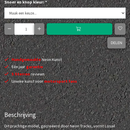
Snoer en knop kleur:
*
DELEN
Handgemaakte
Neon Kunst
Eén jaar
garantie
5 Sterren
reviews
Unieke kunst voor
motorsport fans
Beschrijving
Dit prachtige model, gecreëerd door Neon Tracks, vormt Losail