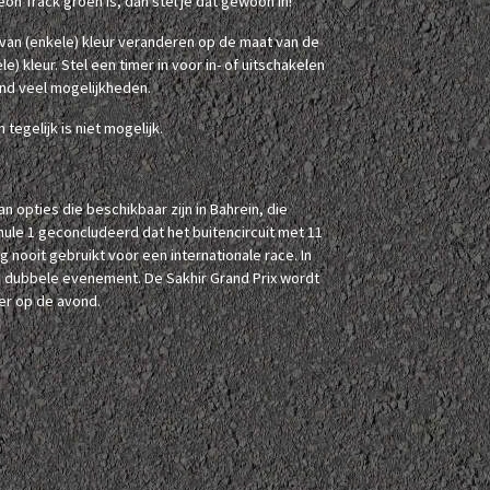
eon Track groen is, dan stel je dat gewoon in!
 van (enkele) kleur veranderen op de maat van de
) kleur. Stel een timer in voor in- of uitschakelen
end veel mogelijkheden.
tegelijk is niet mogelijk.
 opties die beschikbaar zijn in Bahrein, die
mule 1 geconcludeerd dat het buitencircuit met 11
 nooit gebruikt voor een internationale race. In
s dubbele evenement. De Sakhir Grand Prix wordt
ter op de avond.