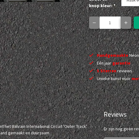
knop kleur:
*
Handgemaakte
Neon
Eén jaar
garantie
5 Sterren
reviews
Unieke kunst voor
mot
Reviews
het Bahrain International Circuit 'Outer Track'.
Er zijn nog geen r
 hand gemaakt en duurzaam.