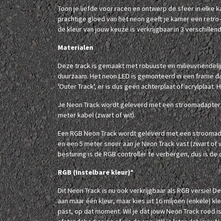
Toon je liefde voor racen en ontwerp de sfeer in elke
prachtige gloed van het neon geeft je kamer een retro
de kleur van jouw keuze is verkrijgbaar in 3 verschillen
Materialen
Deze track is gemaakt met robuuste en milieuvriendelij
duurzaam. Het neon LED is gemonteerd in een frame dat 
'Outer Track', er is dus geen achterplaat of acrylplaat. 
Je Neon Track wordt geleverd met een stroomadapter (z
meter kabel (zwart of wit).
Een RGB Neon Track wordt geleverd met een stroomadap
en een 5 meter snoer aan je Neon Track vast (zwart of 
besturing is de RGB controller te verbergen, dus is de co
RGB (Instelbare kleur)*
Dit Neon Track is nu ook verkrijgbaar als RGB versie! D
aan maar één kleur, maar kies uit 16 miljoen (enkele) kle
past, op dat moment. Wil je dat jouw Neon Track rood is