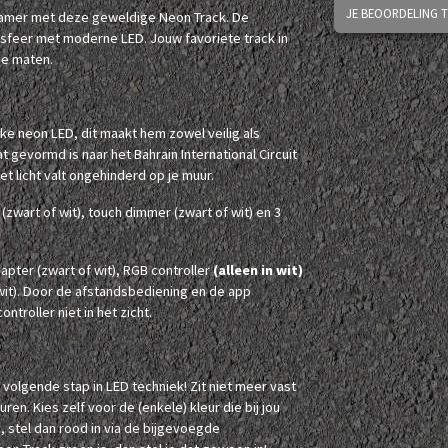
JE BEOORDELING 
 kamer met deze geweldige Neon Track. De
-sfeer met moderne LED. Jouw favoriete track in
de maten.
ke neon LED, dit maakt hem zowel veilig als
gevormd is naar het Bahrain International Circuit
Het licht valt ongehinderd op je muur.
wart of wit), touch dimmer (zwart of wit) en 3
ter (zwart of wit), RGB controller
(alleen in wit)
wit). Door de afstandsbediening en de app
ntroller niet in het zicht.
e volgende stap in LED techniek! Zit niet meer vast
uren. Kies zelf voor de (enkele) kleur die bij jou
, stel dan rood in via de bijgevoegde