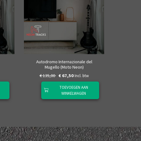
Sepang 
Autodromo Internazionale del
Mugello (Moto Neon)
€ 135,00
€ 67,50
€ 135
Incl. btw
TOEVOEGEN AAN
WINKELWAGEN