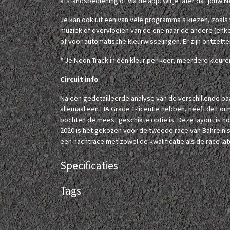
afstandsbediening of via de app. Wil je later dat jouw N
Je kan ook uit een van vele programma’s kiezen, zoals
muziek of overvloeien van de ene naar de andere (enkele
of voor automatische kleurwisselingen. Er zijn ontzett
* Je Neon Track in één kleur per keer, meerdere kleuren 
Circuit info
Na een gedetailleerde analyse van de verschillende baan
allemaal een FIA Grade 1-licentie hebben, heeft de For
bochten de meest geschikte optie is. Deze layout is nog
2020 is het gekozen voor de tweede race van Bahrein'
een nachtrace met zowel de kwalificatie als de race la
Specificaties
Tags