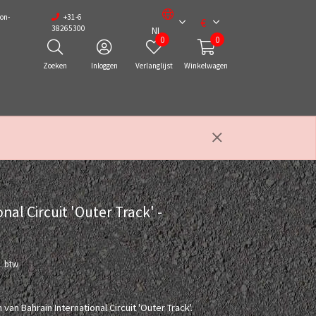
on-
+31-6
€
38265300
NL
0
0
Zoeken
Inloggen
Verlanglijst
Winkelwagen
nal Circuit 'Outer Track' -
l. btw
van Bahrain International Circuit 'Outer Track'.