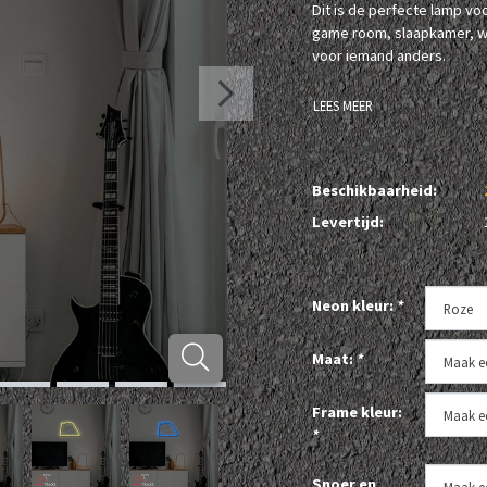
Dit is de perfecte lamp vo
game room, slaapkamer, waa
voor iemand anders.
LEES MEER
Beschikbaarheid:
Levertijd:
Neon kleur:
*
Maat:
*
Frame kleur:
*
Snoer en