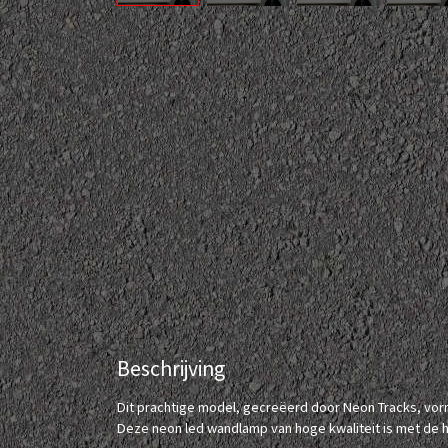
Beschrijving
Dit prachtige model, gecreëerd door Neon Tracks, vormt 
Deze neon led wandlamp van hoge kwaliteit is met de