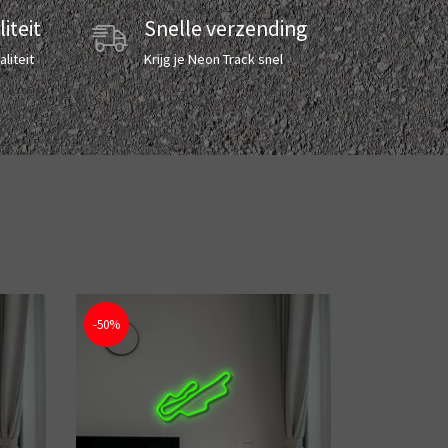
iteit
Snelle verzending
liteit
Krijg je Neon Track snel
-50%
-50%