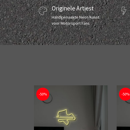
Originele Artiest
Handgemaakte Neon Kunst
voor Motorsport Fans
-50%
-50%