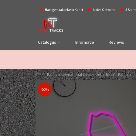
Handgemaakte Neon Kunst
Uniek Ontwerp
5 Sterr
Catalogus
Informatie
Reviews
Bahrain International Circuit 'Outer Track' - Bahrain
-50%