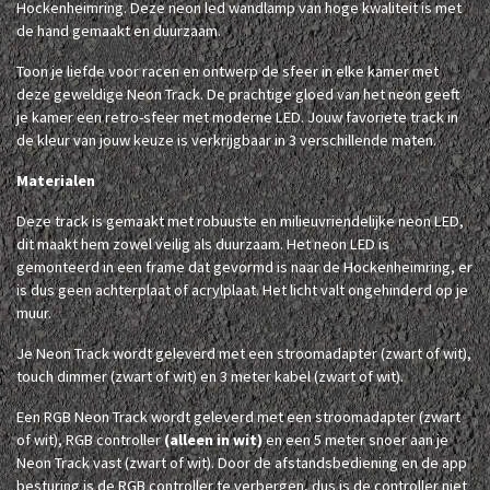
Hockenheimring. Deze neon led wandlamp van hoge kwaliteit is met
de hand gemaakt en duurzaam.
Toon je liefde voor racen en ontwerp de sfeer in elke kamer met
deze geweldige Neon Track. De prachtige gloed van het neon geeft
je kamer een retro-sfeer met moderne LED. Jouw favoriete track in
de kleur van jouw keuze is verkrijgbaar in 3 verschillende maten.
Materialen
Deze track is gemaakt met robuuste en milieuvriendelijke neon LED,
dit maakt hem zowel veilig als duurzaam. Het neon LED is
gemonteerd in een frame dat gevormd is naar de Hockenheimring, er
is dus geen achterplaat of acrylplaat. Het licht valt ongehinderd op je
muur.
Je Neon Track wordt geleverd met een stroomadapter (zwart of wit),
touch dimmer (zwart of wit) en 3 meter kabel (zwart of wit).
Een RGB Neon Track wordt geleverd met een stroomadapter (zwart
of wit), RGB controller
(alleen in wit)
en een 5 meter snoer aan je
Neon Track vast (zwart of wit). Door de afstandsbediening en de app
besturing is de RGB controller te verbergen, dus is de controller niet