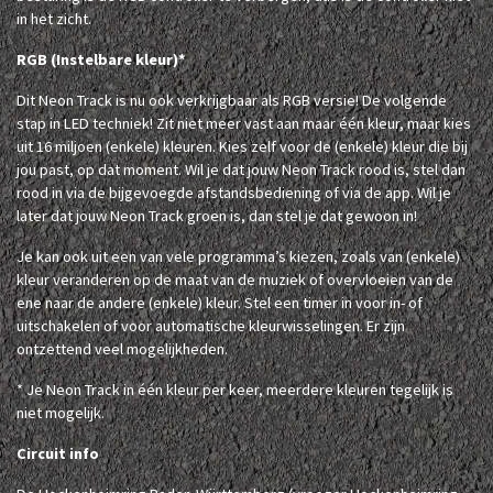
in het zicht.
RGB (Instelbare kleur)*
Dit Neon Track is nu ook verkrijgbaar als RGB versie! De volgende
stap in LED techniek! Zit niet meer vast aan maar één kleur, maar kies
uit 16 miljoen (enkele) kleuren. Kies zelf voor de (enkele) kleur die bij
jou past, op dat moment. Wil je dat jouw Neon Track rood is, stel dan
rood in via de bijgevoegde afstandsbediening of via de app. Wil je
later dat jouw Neon Track groen is, dan stel je dat gewoon in!
Je kan ook uit een van vele programma’s kiezen, zoals van (enkele)
kleur veranderen op de maat van de muziek of overvloeien van de
ene naar de andere (enkele) kleur. Stel een timer in voor in- of
uitschakelen of voor automatische kleurwisselingen. Er zijn
ontzettend veel mogelijkheden.
* Je Neon Track in één kleur per keer, meerdere kleuren tegelijk is
niet mogelijk.
Circuit info