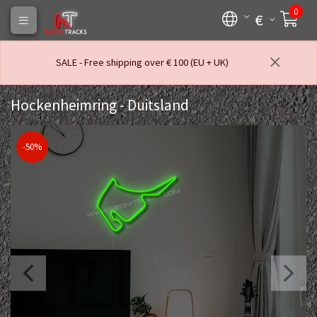
0
€
SALE - Free shipping over € 100 (EU + UK)
Hockenheimring - Duitsland
-50%