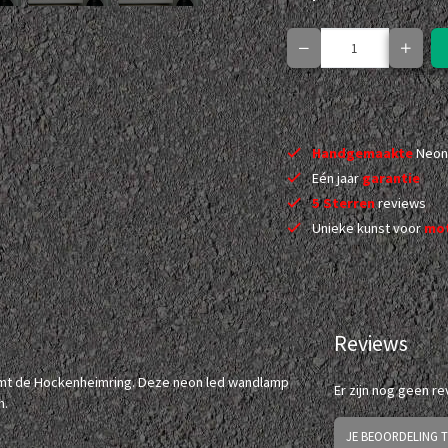
Handgemaakte
Neon
Eén jaar
garantie
5 Sterren
reviews
Unieke kunst voor
mot
Reviews
rmt de Hockenheimring. Deze neon led wandlamp
Er zijn nog geen r
m.
JE BEOORDELING 