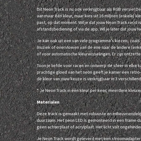
Dit Neon Track is nu ook verkrijgbaar als RGB versie! D
aan maar één kleur, maar kies uit 16 miljoen (enkele) kle
past, op dat moment. Wil je dat jouw Neon Track rood is
afstandsbediening of via de app. Wil je later dat jouw N
Je kan ook uit een van vele programma’s kiezen, zoals
muziek of overvloeien van de ene naar de andere (enkele
of voor automatische kleurwisselingen. Er zijn ontzett
Toon je liefde voor racen en ontwerp de sfeer in elke
prachtige gloed van het neon geeft je kamer een retro
de kleur van jouw keuze is verkrijgbaar in 3 verschillen
* Je Neon Track in één kleur per keer, meerdere kleuren 
Materialen
Deze track is gemaakt met robuuste en milieuvriendelij
duurzaam. Het neon LED is gemonteerd in een frame da
geen achterplaat of acrylplaat. Het licht valt ongehinde
Je Neon Track wordt geleverd met een stroomadapter (z