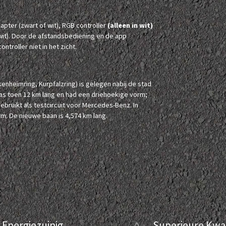
ter (zwart of wit), RGB controller
(alleen in wit)
wit). Door de afstandsbediening en de app
ntroller niet in het zicht.
heimring, Kurpfalzring) is gelegen nabij de stad
as toen 12 km lang en had een driehoekige vorm;
ebruikt als testcircuit voor Mercedes-Benz. In
rm. De nieuwe baan is 4,574 km lang.
Energiezuinig
Superieure Kwal