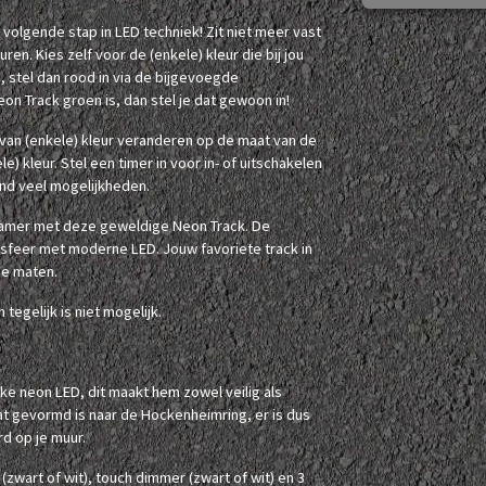
e volgende stap in LED techniek! Zit niet meer vast
uren. Kies zelf voor de (enkele) kleur die bij jou
, stel dan rood in via de bijgevoegde
eon Track groen is, dan stel je dat gewoon in!
 van (enkele) kleur veranderen op de maat van de
) kleur. Stel een timer in voor in- of uitschakelen
end veel mogelijkheden.
 kamer met deze geweldige Neon Track. De
-sfeer met moderne LED. Jouw favoriete track in
de maten.
tegelijk is niet mogelijk.
ke neon LED, dit maakt hem zowel veilig als
t gevormd is naar de Hockenheimring, er is dus
rd op je muur.
wart of wit), touch dimmer (zwart of wit) en 3