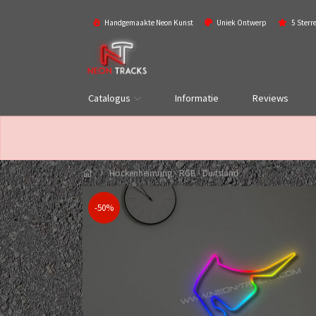
Handgemaakte Neon Kunst
Uniek Ontwerp
5 Sterr
Catalogus
Informatie
Reviews
Hockenheimring - RGB - Duitsland
-50%