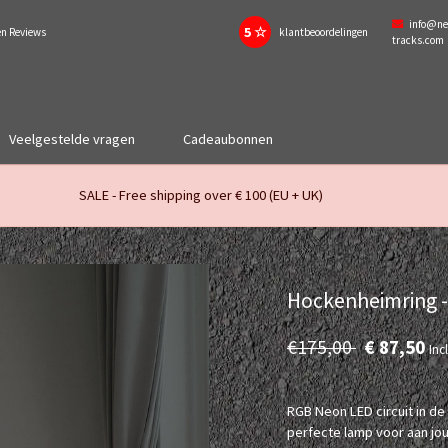
info@ne
5 ☆
en Reviews
klantbeoordelingen
tracks.com
Veelgestelde vragen
Cadeaubonnen
SALE - Free shipping over € 100 (EU + UK)
Hockenheimring -
€175,00
€ 87,50
Inc
RGB Neon LED circuit in de
perfecte lamp voor aan jo