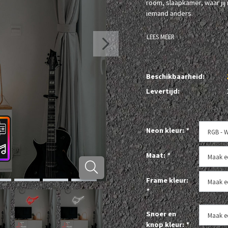
room, slaapkamer, waar jij 
iemand anders.
LEES MEER
Beschikbaarheid:
Levertijd:
Neon kleur:
*
Maat:
*
Frame kleur:
*
Snoer en
knop kleur:
*