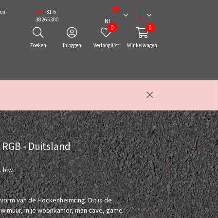
on-
+31-6
€
38265300
NL
0
0
Zoeken
Inloggen
Verlanglijst
Winkelwagen
 RGB - Duitsland
l. btw
 vorm van de Hockenheimring. Dit is de
uw muur, in je woonkamer, man cave, game