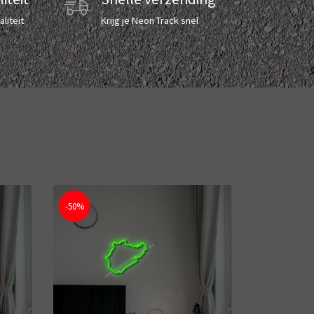
liteit
Krijg je Neon Track snel
-50%
-50%