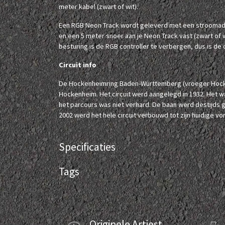
meter kabel (zwart of wit).
Een RGB Neon Track wordt geleverd met een stroomadap
en een 5 meter snoer aan je Neon Track vast (zwart of 
besturing is de RGB controller te verbergen, dus is de co
Circuit info
De Hockenheimring Baden-Württemberg (vroeger Hocken
Hockenheim. Het circuit werd aangelegd in 1932. Het w
het parcours was niet verhard. De baan werd destijds g
2002 werd het hele circuit verbouwd tot zijn huidige vo
Specificaties
Tags
Originele Artiest