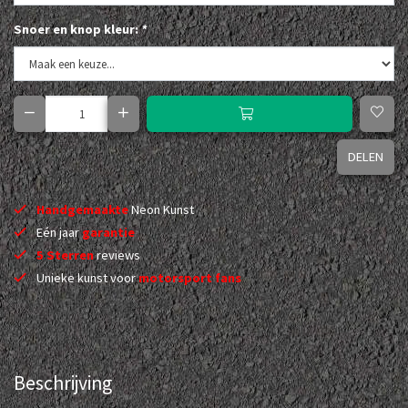
Snoer en knop kleur:
*
DELEN
Handgemaakte
Neon Kunst
Eén jaar
garantie
5 Sterren
reviews
Unieke kunst voor
motorsport fans
Beschrijving