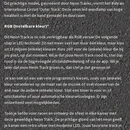
Dit prachtige model, gecreëerd door Neon Tracks, vormt het Bahrain
International Circuit 'Outer Track'. Deze neon led wandlamp van hoge
kwaliteit is met de hand gemaakt en duurzaam.
RGB (Instelbare kleur)*
Dit Neon Track is nu ook verkrijgbaar als RGB versie! De volgende
stap in LED techniek! Zit niet meer vast aan maar één kleur, maar kies
uit 16 miljoen (enkele) kleuren. Kies zelf voor de (enkele) kleur die bij
jou past, op dat moment. Wil je dat jouw Neon Track rood is, stel dan
rood in via de bijgevoegde afstandsbediening of via de app. Wil je
later dat jouw Neon Track groen is, dan stel je dat gewoon in!
Je kan ook uit een van vele programma’s kiezen, zoals van (enkele)
kleur veranderen op de maat van de muziek of overvloeien van de
ene naar de andere (enkele) kleur. Stel een timer in voor in- of
uitschakelen of voor automatische kleurwisselingen. Er zijn
ontzettend veel mogelijkheden.
Toon je liefde voor racen en ontwerp de sfeer in elke kamer met
deze geweldige Neon Track. De prachtige gloed van het neon geeft
je kamer een retro-sfeer met moderne LED. Jouw favoriete track in