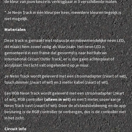
de kleur van jouw keuze is verkrijgbaar in 3 verschillende maten.
* Je Neon Track in één kleur per keer, meerdere kleuren tegelijk is
niet mogelijk.
Materialen
Deze track is gemaakt met robuuste en milieuvriendelijke neon LED,
dit maakt hem zowel veilig als duurzaam. Het neon LED is
gemonteerd in een frame dat gevormd is naar het Bahrain
International Circuit 'Outer Track', er is dus geen achterplaat of
acrylplaat. Het licht valt ongehinderd op je muur.
Je Neon Track wordt geleverd met een stroomadapter (zwart of wit),
touch dimmer (zwart of wit) en 3 meter kabel (zwart of wit).
Een RGB Neon Track wordt geleverd met een stroomadapter (zwart
of wit), RGB controller
(alleen in wit)
en een 5 meter snoer aan je
Neon Track vast (zwart of wit). Door de afstandsbediening en de app
besturing is de RGB controller te verbergen, dus is de controller niet
in het zicht.
Circuit info