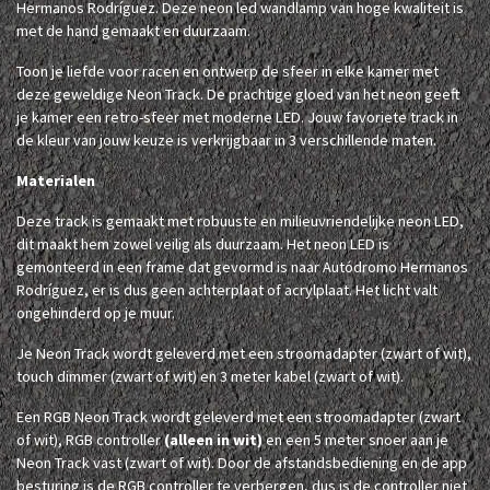
Hermanos Rodríguez. Deze neon led wandlamp van hoge kwaliteit is
met de hand gemaakt en duurzaam.
Toon je liefde voor racen en ontwerp de sfeer in elke kamer met
deze geweldige Neon Track. De prachtige gloed van het neon geeft
je kamer een retro-sfeer met moderne LED. Jouw favoriete track in
de kleur van jouw keuze is verkrijgbaar in 3 verschillende maten.
Materialen
Deze track is gemaakt met robuuste en milieuvriendelijke neon LED,
dit maakt hem zowel veilig als duurzaam. Het neon LED is
gemonteerd in een frame dat gevormd is naar Autódromo Hermanos
Rodríguez, er is dus geen achterplaat of acrylplaat. Het licht valt
ongehinderd op je muur.
Je Neon Track wordt geleverd met een stroomadapter (zwart of wit),
touch dimmer (zwart of wit) en 3 meter kabel (zwart of wit).
Een RGB Neon Track wordt geleverd met een stroomadapter (zwart
of wit), RGB controller
(alleen in wit)
en een 5 meter snoer aan je
Neon Track vast (zwart of wit). Door de afstandsbediening en de app
besturing is de RGB controller te verbergen, dus is de controller niet