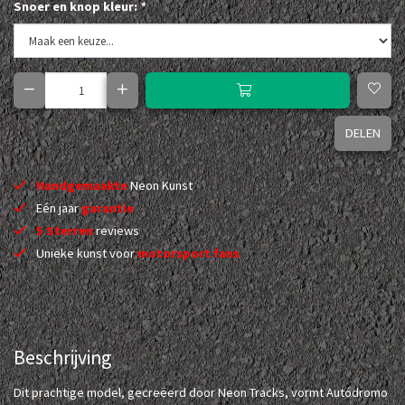
Snoer en knop kleur:
*
DELEN
Handgemaakte
Neon Kunst
Eén jaar
garantie
5 Sterren
reviews
Unieke kunst voor
motorsport fans
Beschrijving
Dit prachtige model, gecreëerd door Neon Tracks, vormt Autódromo