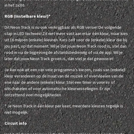
in het zicht.
RGB (Instelbare kleur)*
Dit Neon Track is nu ook verkrijgbaar als RGB versie! De volgende
stap in LED techniek! Zit niet meer vast aan maar één kleur, maar kies
uit 16 miljoen (enkele) kleuren. Kies zelf voor de (enkele) kleur die bij
jou past, op dat moment. Wil je dat jouw Neon Track rood is, stel dan
rood in via de bijgevoegde afstandsbediening of via de app. Wil je
later dat jouw Neon Track groen is, dan stel je dat gewoon in!
Je kan ook uit een van vele programma’s kiezen, zoals van (enkele)
kleur veranderen op de maat van de muziek of overvloeien van de
ene naar de andere (enkele) kleur. Stel een timer in voor in- of
uitschakelen of voor automatische kleurwisselingen. Er zijn
ontzettend veel mogelijkheden.
* Je Neon Track in één kleur per keer, meerdere kleuren tegelijk is
niet mogelijk.
Circuit info