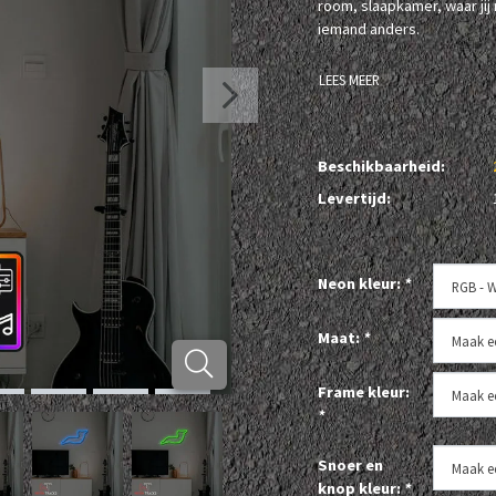
room, slaapkamer, waar jij 
iemand anders.
LEES MEER
Beschikbaarheid:
Levertijd:
Neon kleur:
*
Maat:
*
Frame kleur:
*
Snoer en
knop kleur:
*