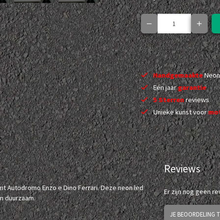
Handgemaakte
Neon
Eén jaar
garantie
5 Sterren
reviews
Unieke kunst voor
mot
Reviews
mt Autodromo Enzo e Dino Ferrari. Deze neon led
Er zijn nog geen r
en duurzaam.
JE BEOORDELING 