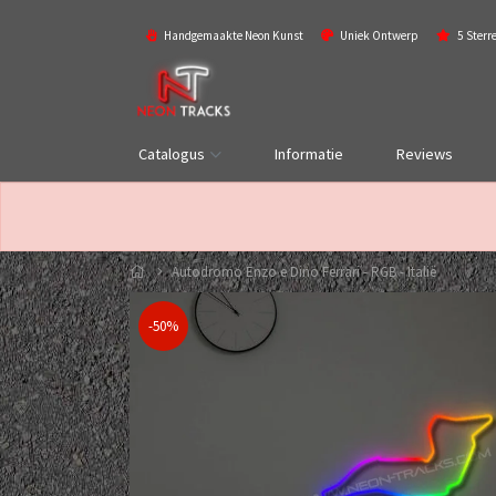
Handgemaakte Neon Kunst
Uniek Ontwerp
5 Sterr
Catalogus
Informatie
Reviews
Autodromo Enzo e Dino Ferrari - RGB - Italië
-50%