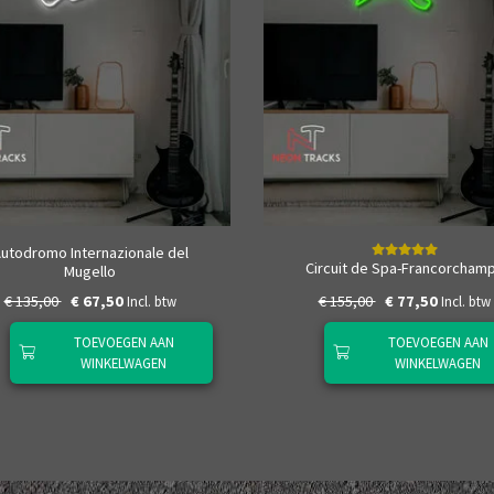
utodromo Internazionale del
Circuit de Spa-Francorcham
Mugello
€ 135,00
€ 67,50
€ 155,00
€ 77,50
Incl. btw
Incl. btw
TOEVOEGEN AAN
TOEVOEGEN AAN
WINKELWAGEN
WINKELWAGEN