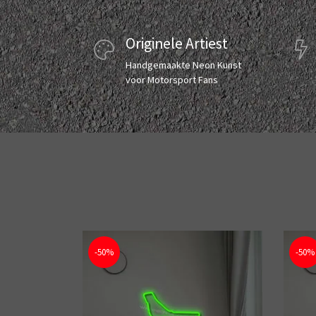
Originele Artiest
Handgemaakte Neon Kunst
voor Motorsport Fans
-50%
-50%