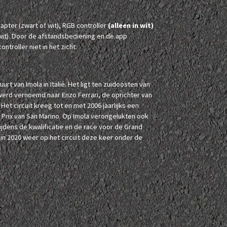
ter (zwart of wit), RGB controller
(alleen in wit)
wit). Door de afstandsbediening en de app
ntroller niet in het zicht.
urt van Imola in Italië. Het ligt ten zuidoosten van
werd vernoemd naar Enzo Ferrari, de oprichter van
Het circuit kreeg tot en met 2006 jaarlijks een
Prix van San Marino. Op Imola verongelukten ook
jdens de kwalificatie en de race voor de Grand
 in 2020 weer op het circuit deze keer onder de