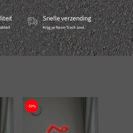
iteit
Snelle verzending
liteit
Krijg je Neon Track snel
-50%
-50%