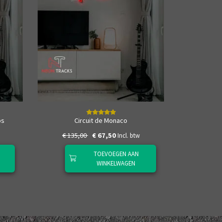
Autodro
ps
Circuit de Monaco
€ 135,00
€ 67,50
€ 135
Incl. btw
TOEVOEGEN AAN
WINKELWAGEN