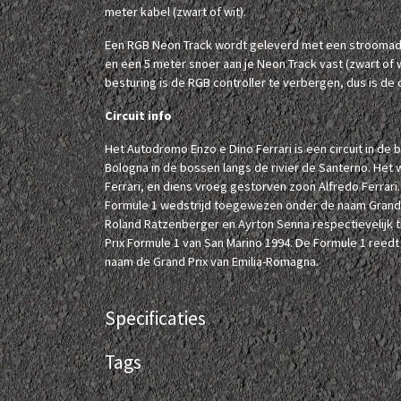
meter kabel (zwart of wit).
Een RGB Neon Track wordt geleverd met een stroomadap
en een 5 meter snoer aan je Neon Track vast (zwart of 
besturing is de RGB controller te verbergen, dus is de co
Circuit info
Het Autodromo Enzo e Dino Ferrari is een circuit in de bu
Bologna in de bossen langs de rivier de Santerno. Het 
Ferrari, en diens vroeg gestorven zoon Alfredo Ferrari. 
Formule 1 wedstrijd toegewezen onder de naam Grand 
Roland Ratzenberger en Ayrton Senna respectievelijk ti
Prix Formule 1 van San Marino 1994. De Formule 1 reedt
naam de Grand Prix van Emilia-Romagna.
Specificaties
Tags