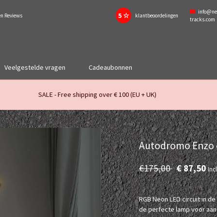
info@ne
5 ☆
en Reviews
klantbeoordelingen
tracks.com
Veelgestelde vragen
Cadeaubonnen
SALE - Free shipping over € 100 (EU + UK)
Autodromo Enzo e 
€175,00
€ 87,50
Inc
RGB Neon LED circuit in de
de perfecte lamp voor aan