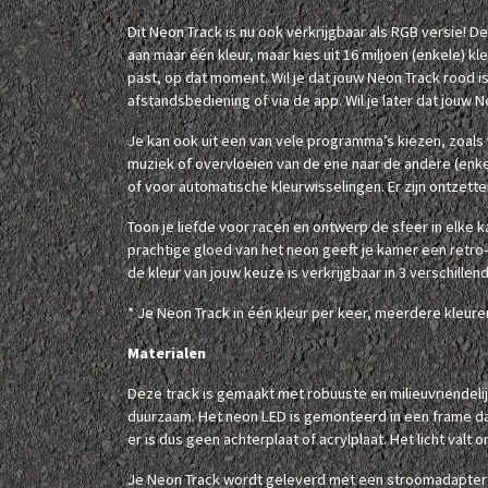
Dit Neon Track is nu ook verkrijgbaar als RGB versie! D
aan maar één kleur, maar kies uit 16 miljoen (enkele) kle
past, op dat moment. Wil je dat jouw Neon Track rood is
afstandsbediening of via de app. Wil je later dat jouw N
Je kan ook uit een van vele programma’s kiezen, zoals
muziek of overvloeien van de ene naar de andere (enkele
of voor automatische kleurwisselingen. Er zijn ontzett
Toon je liefde voor racen en ontwerp de sfeer in elke
prachtige gloed van het neon geeft je kamer een retro
de kleur van jouw keuze is verkrijgbaar in 3 verschillen
* Je Neon Track in één kleur per keer, meerdere kleuren 
Materialen
Deze track is gemaakt met robuuste en milieuvriendelij
duurzaam. Het neon LED is gemonteerd in een frame da
er is dus geen achterplaat of acrylplaat. Het licht valt 
Je Neon Track wordt geleverd met een stroomadapter (z