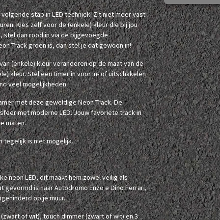
e volgende stap in LED techniek! Zit niet meer vast
uren. Kies zelf voor de (enkele) kleur die bij jou
, stel dan rood in via de bijgevoegde
eon Track groen is, dan stel je dat gewoon in!
 van (enkele) kleur veranderen op de maat van de
) kleur. Stel een timer in voor in- of uitschakelen
end veel mogelijkheden.
 kamer met deze geweldige Neon Track. De
-sfeer met moderne LED. Jouw favoriete track in
de maten.
tegelijk is niet mogelijk.
ke neon LED, dit maakt hem zowel veilig als
t gevormd is naar Autodromo Enzo e Dino Ferrari,
ongehinderd op je muur.
wart of wit), touch dimmer (zwart of wit) en 3