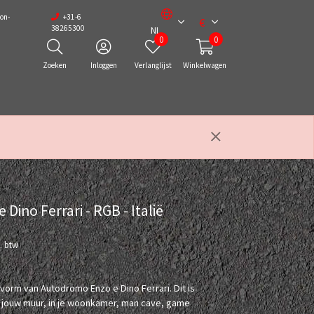
on-
+31-6
€
38265300
NL
0
0
Zoeken
Inloggen
Verlanglijst
Winkelwagen
Dino Ferrari - RGB - Italië
l. btw
 vorm van Autodromo Enzo e Dino Ferrari. Dit is
 jouw muur, in je woonkamer, man cave, game