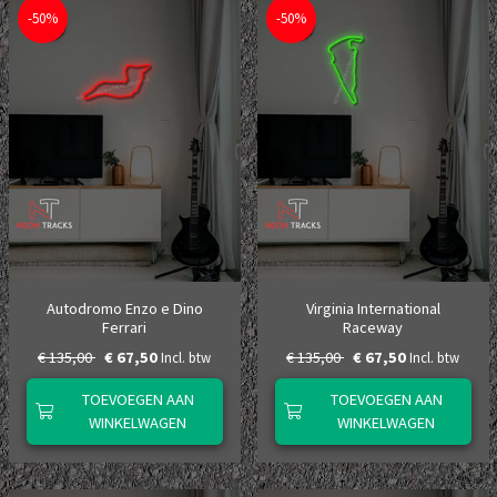
-50%
-50%
Autodromo Enzo e Dino
Virginia International
Ferrari
Raceway
€ 135,00
€ 67,50
€ 135,00
€ 67,50
Incl. btw
Incl. btw
TOEVOEGEN AAN
TOEVOEGEN AAN
WINKELWAGEN
WINKELWAGEN