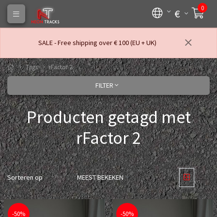
0
€
SALE - Free shipping over € 100 (EU + UK)
Tags
rFactor 2
FILTER
Producten getagd met
rFactor 2
Sorteren op
MEEST BEKEKEN
-50%
-50%