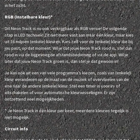
in het zicht.
RGB (Instelbare kleur)*
Dit Neon Track is nu ook verkrijgbaar als RGB versie! De volgende
stap in LED techniek! Zit niet meer vast aan maar één kleur, maar kies
uit 16 miljoen (enkele) kleuren. Kies zelf voor de (enkele) kleur die bij
jou past, op dat moment. Wil je dat jouw Neon Track rood is, stel dan
rood in via de bijgevoegde afstandsbediening of via de app. Wil je
later dat jouw Neon Track groen is, dan stel je dat gewoon in!
Je kan ook uit een van vele programma’s kiezen, zoals van (enkele)
kleur veranderen op de maat van de muziek of overvloeien van de
ene naar de andere (enkele) kleur. Stel een timer in voor in- of
uitschakelen of voor automatische kleurwisselingen. Er zijn
ontzettend veel mogelijkheden.
* Je Neon Track in één kleur per keer, meerdere kleuren tegelijk is
niet mogelijk.
Circuit info