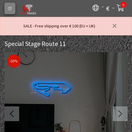
0
€
SALE - Free shipping over € 100 (EU + UK)
Special Stage Route 11
-50%