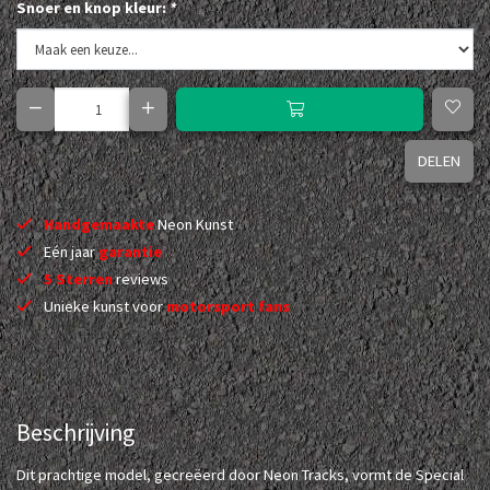
Snoer en knop kleur:
*
DELEN
Handgemaakte
Neon Kunst
Eén jaar
garantie
5 Sterren
reviews
Unieke kunst voor
motorsport fans
Beschrijving
Dit prachtige model, gecreëerd door Neon Tracks, vormt de Special