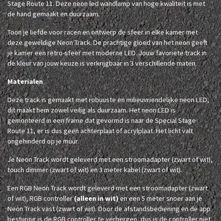
Stage Route 11. Deze neon led wandlamp van hoge kwaliteit is met
de hand gemaakt en duurzaam.
Toon je liefde voor racen en ontwerp de sfeer in elke kamer met
deze geweldige Neon Track. De prachtige gloed van het neon geeft
je kamer een retro-sfeer met moderne LED. Jouw favoriete track in
de kleur van jouw keuze is verkrijgbaar in 3 verschillende maten.
Materialen
Deze track is gemaakt met robuuste en milieuvriendelijke neon LED,
dit maakt hem zowel veilig als duurzaam. Het neon LED is
gemonteerd in een frame dat gevormd is naar de Special Stage
Route 11, er is dus geen achterplaat of acrylplaat. Het licht valt
ongehinderd op je muur.
Je Neon Track wordt geleverd met een stroomadapter (zwart of wit),
touch dimmer (zwart of wit) en 3 meter kabel (zwart of wit).
Een RGB Neon Track wordt geleverd met een stroomadapter (zwart
of wit), RGB controller
(alleen in wit)
en een 5 meter snoer aan je
Neon Track vast (zwart of wit). Door de afstandsbediening en de app
besturing is de RGB controller te verbergen, dus is de controller niet