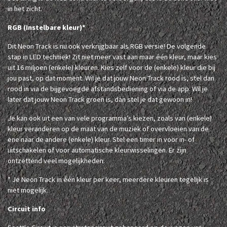
in het zicht.
RGB (Instelbare kleur)*
Dit Neon Track is nu ook verkrijgbaar als RGB versie! De volgende
stap in LED techniek! Zit niet meer vast aan maar één kleur, maar kies
uit 16 miljoen (enkele) kleuren. Kies zelf voor de (enkele) kleur die bij
jou past, op dat moment. Wil je dat jouw Neon Track rood is, stel dan
rood in via de bijgevoegde afstandsbediening of via de app. Wil je
later dat jouw Neon Track groen is, dan stel je dat gewoon in!
Je kan ook uit een van vele programma’s kiezen, zoals van (enkele)
kleur veranderen op de maat van de muziek of overvloeien van de
ene naar de andere (enkele) kleur. Stel een timer in voor in- of
uitschakelen of voor automatische kleurwisselingen. Er zijn
ontzettend veel mogelijkheden.
* Je Neon Track in één kleur per keer, meerdere kleuren tegelijk is
niet mogelijk.
Circuit info