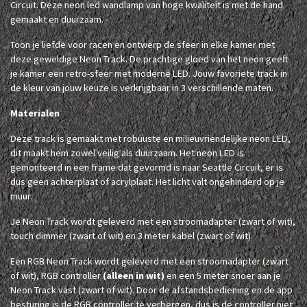
Circuit. Deze neon led wandlamp van hoge kwaliteit is met de hand
gemaakt en duurzaam.
Toon je liefde voor racen en ontwerp de sfeer in elke kamer met
deze geweldige Neon Track. De prachtige gloed van het neon geeft
je kamer een retro-sfeer met moderne LED. Jouw favoriete track in
de kleur van jouw keuze is verkrijgbaar in 3 verschillende maten.
Materialen
Deze track is gemaakt met robuuste en milieuvriendelijke neon LED,
dit maakt hem zowel veilig als duurzaam. Het neon LED is
gemonteerd in een frame dat gevormd is naar Seattle Circuit, er is
dus geen achterplaat of acrylplaat. Het licht valt ongehinderd op je
muur.
Je Neon Track wordt geleverd met een stroomadapter (zwart of wit),
touch dimmer (zwart of wit) en 3 meter kabel (zwart of wit).
Een RGB Neon Track wordt geleverd met een stroomadapter (zwart
of wit), RGB controller
(alleen in wit)
en een 5 meter snoer aan je
Neon Track vast (zwart of wit). Door de afstandsbediening en de app
besturing is de RGB controller te verbergen, dus is de controller niet