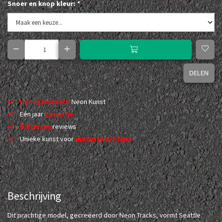
Snoer en knop kleur:
*
DELEN
Handgemaakte
Neon Kunst
Eén jaar
garantie
5 Sterren
reviews
Unieke kunst voor
motorsport fans
Beschrijving
Dit prachtige model, gecreëerd door Neon Tracks, vormt Seattle