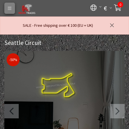
0
€
SALE - Free shipping over € 100 (EU + UK)
Seattle Circuit
-50%