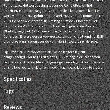
Het Circuito Cittadino dell'EUR is een stratencircuit in de EUR-buurt in
Rome, Italië. Het wordt gebruikt voor de Rome ePrix van het
eenzitter, elektrisch aangedreven Formule E-kampioenschap. Het
werd voor het eerst gebruikt op 14 april 2018 voor de Rome ePrix
2018. De baan was eerst 2,849 km lang en telde 21 bochten. Het
begon bij de Via Cristoforo Colombo en eindigde bij de Marconi
Obelisk, langs het Rome Convention Center en het Palazzo dei
Congressi. Er werd eerder voorgesteld om een circuit rond het EUR-
district te organiseren voor de Formule 1 in zowel 1984 als 2009.
Op 3 februari 2021 wordt een nieuwe en langere lay-out
aangekondigd voor het circuit, dat 3,385 km lang is en 19 bochten
telt. Ook werd het rechte stuk gewijzigd. Deze lay-out biedt langere
en snellere rechte stukken om meer inhaalmogelijkheden te cre
ë
ren.
Specificaties
Tags
Reviews