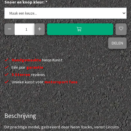
Snoer en knop kleur:
*
DELEN
Handgemaakte
Neon Kunst
Eén jaar
garantie
5 Sterren
reviews
Unieke kunst voor
motorsport fans
Beschrijving
Dit prachtige model, gecreëerd door Neon Tracks, vormt Circuito