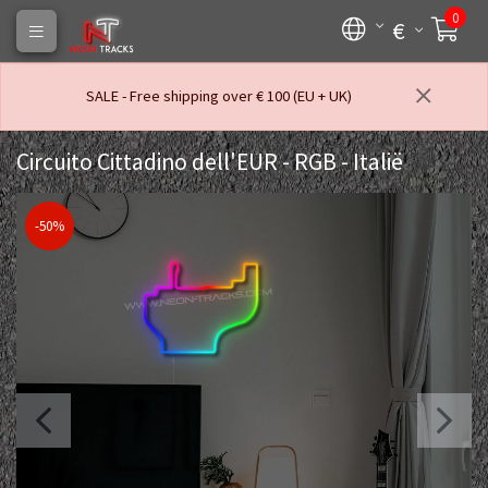
0
€
SALE - Free shipping over € 100 (EU + UK)
Circuito Cittadino dell'EUR - RGB - Italië
-50%