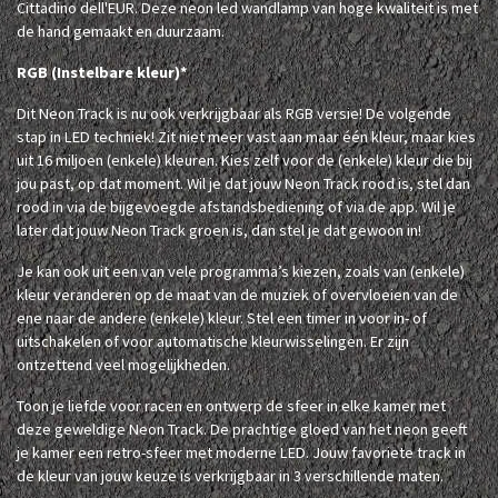
Cittadino dell'EUR. Deze neon led wandlamp van hoge kwaliteit is met
de hand gemaakt en duurzaam.
RGB (Instelbare kleur)*
Dit Neon Track is nu ook verkrijgbaar als RGB versie! De volgende
stap in LED techniek! Zit niet meer vast aan maar één kleur, maar kies
uit 16 miljoen (enkele) kleuren. Kies zelf voor de (enkele) kleur die bij
jou past, op dat moment. Wil je dat jouw Neon Track rood is, stel dan
rood in via de bijgevoegde afstandsbediening of via de app. Wil je
later dat jouw Neon Track groen is, dan stel je dat gewoon in!
Je kan ook uit een van vele programma’s kiezen, zoals van (enkele)
kleur veranderen op de maat van de muziek of overvloeien van de
ene naar de andere (enkele) kleur. Stel een timer in voor in- of
uitschakelen of voor automatische kleurwisselingen. Er zijn
ontzettend veel mogelijkheden.
Toon je liefde voor racen en ontwerp de sfeer in elke kamer met
deze geweldige Neon Track. De prachtige gloed van het neon geeft
je kamer een retro-sfeer met moderne LED. Jouw favoriete track in
de kleur van jouw keuze is verkrijgbaar in 3 verschillende maten.