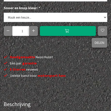
Snoer en knop kleur:
*
DELEN
Handgemaakte
Neon Kunst
Eén jaar
garantie
5 Sterren
reviews
Unieke kunst voor
motorsport fans
Beschrijving