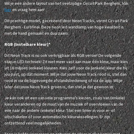
Wil je een andere layout van het veelzijdige Circuit Park Berghem, klik
hier
en vraag hem aan!
Dit prachtige model, gecreëerd door Neon Tracks, vormt Circuit Park
Berghem - Eurofinal. Deze neon led wandlamp van hoge kwaliteit is
met de hand gemaakt en duurzaam.
RGB (Instelbare kleur)*
Dit Neon Track is nu ook verkrijgbaar als RGB versie! De volgende
stap in LED techniek! Zit niet meer vast aan maar één kleur, maar kies
uit 16 miljoen (enkele) kleuren. Kies zelf voor de (enkele) kleur die bij
jou past, op dat moment. Wil je dat jouw Neon Track rood is, stel dan
rood in via de bijgevoegde afstandsbediening of via de app. Wil je
later dat jouw Neon Track groen is, dan stel je dat gewoon in!
Je kan ook uit een van vele programma’s kiezen, zoals van (enkele)
kleur veranderen op de maat van de muziek of overvloeien van de
ene naar de andere (enkele) kleur. Stel een timer in voor in- of
uitschakelen of voor automatische kleurwisselingen. Er zijn
ontzettend veel mogelijkheden.
Toon je liefde voor racen en ontwerp de sfeer in elke kamer met