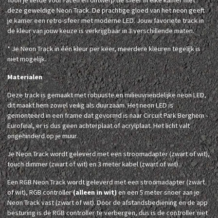
deze geweldige Neon Track. De prachtige gloed van het neon geeft
je kamer een retro-sfeer met moderne LED. Jouw favoriete track in
de kleur van jouw keuze is verkrijgbaar in 3 verschillende maten.
* Je Neon Track in één kleur per keer, meerdere kleuren tegelijk is
niet mogelijk.
Materialen
Deze track is gemaakt met robuuste en milieuvriendelijke neon LED,
dit maakt hem zowel veilig als duurzaam. Het neon LED is
gemonteerd in een frame dat gevormd is naar Circuit Park Berghem -
Eurofinal, er is dus geen achterplaat of acrylplaat. Het licht valt
ongehinderd op je muur.
Je Neon Track wordt geleverd met een stroomadapter (zwart of wit),
touch dimmer (zwart of wit) en 3 meter kabel (zwart of wit).
Een RGB Neon Track wordt geleverd met een stroomadapter (zwart
of wit), RGB controller
(alleen in wit)
en een 5 meter snoer aan je
Neon Track vast (zwart of wit). Door de afstandsbediening en de app
besturing is de RGB controller te verbergen, dus is de controller niet