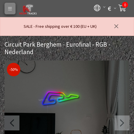
0
€
SALE - Free shipping over € 100 (EU + UK)
Circuit Park Berghem - Eurofinal - RGB -
Nederland
-50%