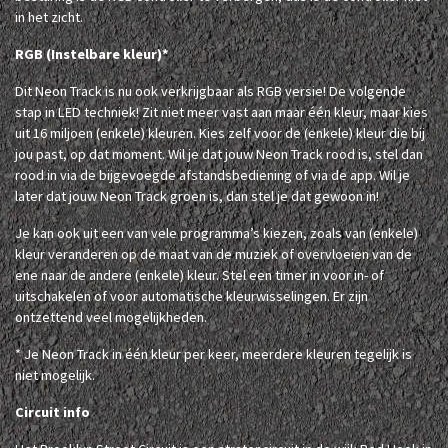
in het zicht.
RGB (Instelbare kleur)*
Dit Neon Track is nu ook verkrijgbaar als RGB versie! De volgende
stap in LED techniek! Zit niet meer vast aan maar één kleur, maar kies
uit 16 miljoen (enkele) kleuren. Kies zelf voor de (enkele) kleur die bij
jou past, op dat moment. Wil je dat jouw Neon Track rood is, stel dan
rood in via de bijgevoegde afstandsbediening of via de app. Wil je
later dat jouw Neon Track groen is, dan stel je dat gewoon in!
Je kan ook uit een van vele programma’s kiezen, zoals van (enkele)
kleur veranderen op de maat van de muziek of overvloeien van de
ene naar de andere (enkele) kleur. Stel een timer in voor in- of
uitschakelen of voor automatische kleurwisselingen. Er zijn
ontzettend veel mogelijkheden.
* Je Neon Track in één kleur per keer, meerdere kleuren tegelijk is
niet mogelijk.
Circuit info