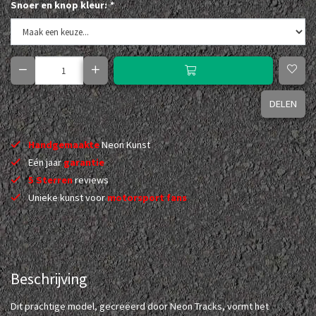
Snoer en knop kleur:
*
DELEN
Handgemaakte
Neon Kunst
Eén jaar
garantie
5 Sterren
reviews
Unieke kunst voor
motorsport fans
Beschrijving
Dit prachtige model, gecreëerd door Neon Tracks, vormt het