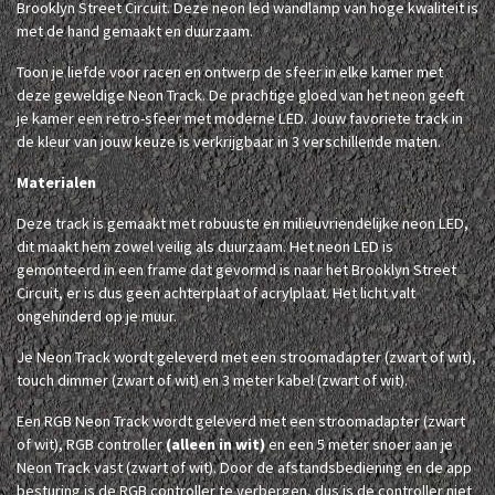
Brooklyn Street Circuit. Deze neon led wandlamp van hoge kwaliteit is
met de hand gemaakt en duurzaam.
Toon je liefde voor racen en ontwerp de sfeer in elke kamer met
deze geweldige Neon Track. De prachtige gloed van het neon geeft
je kamer een retro-sfeer met moderne LED. Jouw favoriete track in
de kleur van jouw keuze is verkrijgbaar in 3 verschillende maten.
Materialen
Deze track is gemaakt met robuuste en milieuvriendelijke neon LED,
dit maakt hem zowel veilig als duurzaam. Het neon LED is
gemonteerd in een frame dat gevormd is naar het Brooklyn Street
Circuit, er is dus geen achterplaat of acrylplaat. Het licht valt
ongehinderd op je muur.
Je Neon Track wordt geleverd met een stroomadapter (zwart of wit),
touch dimmer (zwart of wit) en 3 meter kabel (zwart of wit).
Een RGB Neon Track wordt geleverd met een stroomadapter (zwart
of wit), RGB controller
(alleen in wit)
en een 5 meter snoer aan je
Neon Track vast (zwart of wit). Door de afstandsbediening en de app
besturing is de RGB controller te verbergen, dus is de controller niet