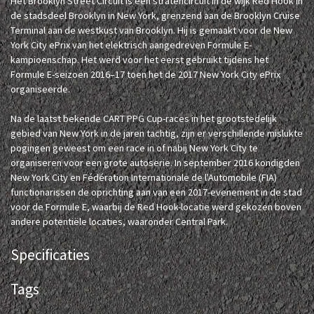
Het Brooklyn Street Circuit is een stratencircuit in de wijk Red Hook in
de stadsdeel Brooklyn in New York, grenzend aan de Brooklyn Cruise
Terminal aan de westkust van Brooklyn. Hij is gemaakt voor de New
York City ePrix van het elektrisch aangedreven Formule E-
kampioenschap. Het werd voor het eerst gebruikt tijdens het
Formule E-seizoen 2016–17 toen het de 2017 New York City ePrix
organiseerde.
Na de laatst bekende CART PPG Cup-races in het grootstedelijk
gebied van New York in de jaren tachtig, zijn er verschillende mislukte
pogingen geweest om een race in of nabij New York City te
organiseren voor een grote autoserie. In september 2016 kondigden
New York City en Fédération Internationale de l'Automobile (FIA)
functionarissen de oprichting aan van een 2017-evenement in de stad
voor de Formule E, waarbij de Red Hook-locatie werd gekozen boven
andere potentiële locaties, waaronder Central Park.
Specificaties
Tags