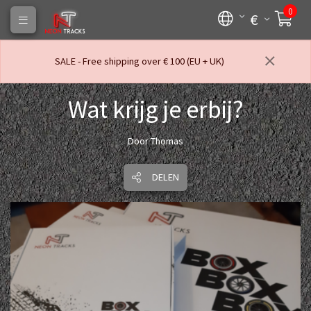
0
€
SALE - Free shipping over € 100 (EU + UK)
Wat krijg je erbij?
Door Thomas
DELEN