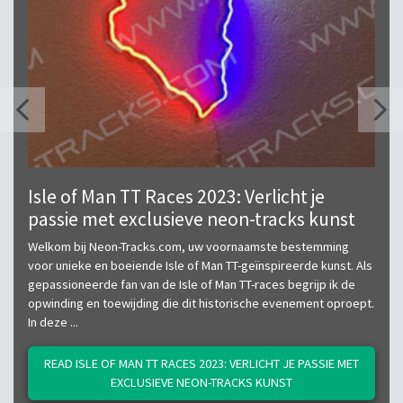
Isle of Man TT Races 2023: Verlicht je
passie met exclusieve neon-tracks kunst
Welkom bij Neon-Tracks.com, uw voornaamste bestemming
voor unieke en boeiende Isle of Man TT-geïnspireerde kunst. Als
gepassioneerde fan van de Isle of Man TT-races begrijp ik de
opwinding en toewijding die dit historische evenement oproept.
In deze ...
READ ISLE OF MAN TT RACES 2023: VERLICHT JE PASSIE MET
EXCLUSIEVE NEON-TRACKS KUNST