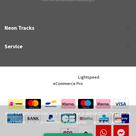
Lees hier de wettelijke beperkingen
Neon Tracks
Service
Neon Tracks © 2026 - Powered by
Lightspeed
- Theme by
eCommerce Pro
Door het gebruiken van onze website, ga je akkoord met het gebruik
van cookies om onze website te verbeteren.
MEER INFORMATIE