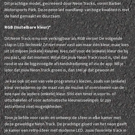
Dit prachtige model, gecreëerd door Neon Tracks, vormt Barber
Motorsports Park. Deze neon led wandlamp van hoge kwaliteit is met
de hand gemaakt en duurzaam.
RGB (Instelbare kleur)*
Dit Neon Track is nu ook verkrijgbaar als RGB versie! De volgende
stap in LED techniek! Zit niet meer vast aan maar één kleur, maar kies
uit 16 miljoen (enkele) kleuren. Kies zelf voor de (enkele) kleur die bij
jou past, op dat moment. Wil je dat jouw Neon Track rood is, stel dan
rood in via de bijgevoegde afstandsbediening of via de app. Wil je
later dat jouw Neon Track groen is, dan stel je dat gewoon in!
Je kan ook uit een van vele programma’s kiezen, zoals van (enkele)
kleur veranderen op de maat van de muziek of overvloeien van de
ene naar de andere (enkele) kleur. Stel een timer in voor in- of
uitschakelen of voor automatische kleurwisselingen. Er zijn
ontzettend veel mogelijkheden.
Toon je liefde voor racen en ontwerp de sfeer in elke kamer met
deze geweldige Neon Track. De prachtige gloed van het neon geeft
je kamer een retro-sfeer met moderne LED. Jouw favoriete track in