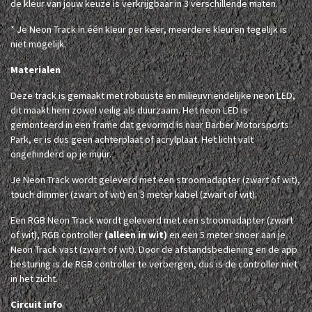
de kleur van jouw keuze is verkrijgbaar in 3 verschillende maten.
* Je Neon Track in één kleur per keer, meerdere kleuren tegelijk is
niet mogelijk.
Materialen
Deze track is gemaakt met robuuste en milieuvriendelijke neon LED,
dit maakt hem zowel veilig als duurzaam. Het neon LED is
gemonteerd in een frame dat gevormd is naar Barber Motorsports
Park, er is dus geen achterplaat of acrylplaat. Het licht valt
ongehinderd op je muur.
Je Neon Track wordt geleverd met een stroomadapter (zwart of wit),
touch dimmer (zwart of wit) en 3 meter kabel (zwart of wit).
Een RGB Neon Track wordt geleverd met een stroomadapter (zwart
of wit), RGB controller
(alleen in wit)
en een 5 meter snoer aan je
Neon Track vast (zwart of wit). Door de afstandsbediening en de app
besturing is de RGB controller te verbergen, dus is de controller niet
in het zicht.
Circuit info