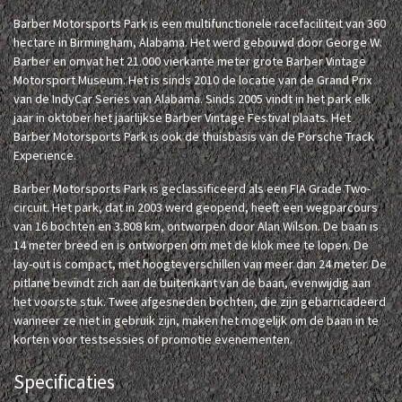
Barber Motorsports Park is een multifunctionele racefaciliteit van 360
hectare in Birmingham, Alabama. Het werd gebouwd door George W.
Barber en omvat het 21.000 vierkante meter grote Barber Vintage
Motorsport Museum. Het is sinds 2010 de locatie van de Grand Prix
van de IndyCar Series van Alabama. Sinds 2005 vindt in het park elk
jaar in oktober het jaarlijkse Barber Vintage Festival plaats. Het
Barber Motorsports Park is ook de thuisbasis van de Porsche Track
Experience.
Barber Motorsports Park is geclassificeerd als een FIA Grade Two-
circuit. Het park, dat in 2003 werd geopend, heeft een wegparcours
van 16 bochten en 3.808 km, ontworpen door Alan Wilson. De baan is
14 meter breed en is ontworpen om met de klok mee te lopen. De
lay-out is compact, met hoogteverschillen van meer dan 24 meter. De
pitlane bevindt zich aan de buitenkant van de baan, evenwijdig aan
het voorste stuk. Twee afgesneden bochten, die zijn gebarricadeerd
wanneer ze niet in gebruik zijn, maken het mogelijk om de baan in te
korten voor testsessies of promotie evenementen.
Specificaties