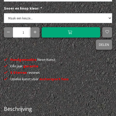
Snoer en knop kleur:
*
DELEN
Handgemaakte
Neon Kunst
Eén jaar
garantie
5 Sterren
reviews
Unieke kunst voor
motorsport fans
Beschrijving