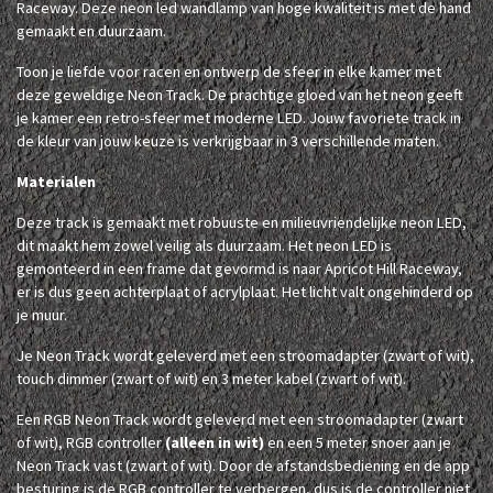
Raceway. Deze neon led wandlamp van hoge kwaliteit is met de hand
gemaakt en duurzaam.
Toon je liefde voor racen en ontwerp de sfeer in elke kamer met
deze geweldige Neon Track. De prachtige gloed van het neon geeft
je kamer een retro-sfeer met moderne LED. Jouw favoriete track in
de kleur van jouw keuze is verkrijgbaar in 3 verschillende maten.
Materialen
Deze track is gemaakt met robuuste en milieuvriendelijke neon LED,
dit maakt hem zowel veilig als duurzaam. Het neon LED is
gemonteerd in een frame dat gevormd is naar Apricot Hill Raceway,
er is dus geen achterplaat of acrylplaat. Het licht valt ongehinderd op
je muur.
Je Neon Track wordt geleverd met een stroomadapter (zwart of wit),
touch dimmer (zwart of wit) en 3 meter kabel (zwart of wit).
Een RGB Neon Track wordt geleverd met een stroomadapter (zwart
of wit), RGB controller
(alleen in wit)
en een 5 meter snoer aan je
Neon Track vast (zwart of wit). Door de afstandsbediening en de app
besturing is de RGB controller te verbergen, dus is de controller niet