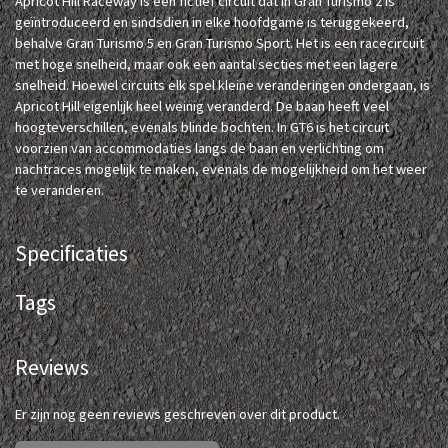
Apricot Hill Raceway is een fictief circuit dat in Gran Turismo 2 is
geïntroduceerd en sindsdien in elke hoofdgame is teruggekeerd,
behalve Gran Turismo 5 en Gran Turismo Sport. Het is een racecircuit
met hoge snelheid, maar ook een aantal secties met een lagere
snelheid. Hoewel circuits elk spel kleine veranderingen ondergaan, is
Apricot Hill eigenlijk heel weinig veranderd. De baan heeft veel
hoogteverschillen, evenals blinde bochten. In GT6 is het circuit
voorzien van accommodaties langs de baan en verlichting om
nachtraces mogelijk te maken, evenals de mogelijkheid om het weer
te veranderen.
Specificaties
Tags
Reviews
Er zijn nog geen reviews geschreven over dit product.