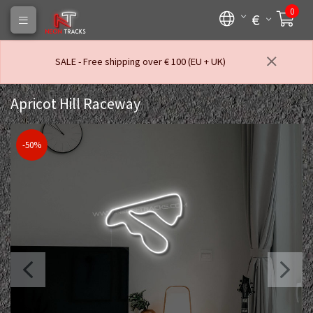
0
€
SALE - Free shipping over € 100 (EU + UK)
Apricot Hill Raceway
-50%