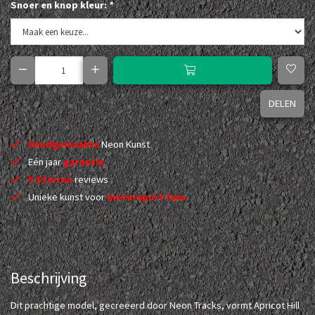
Snoer en knop kleur:
*
DELEN
Handgemaakte
Neon Kunst
Eén jaar
garantie
5 Sterren
reviews
Unieke kunst voor
motorsport fans
Beschrijving
Dit prachtige model, gecreëerd door Neon Tracks, vormt Apricot Hill