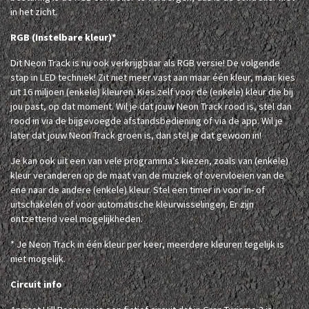
in het zicht.
RGB (Instelbare kleur)*
Dit Neon Track is nu ook verkrijgbaar als RGB versie! De volgende
stap in LED techniek! Zit niet meer vast aan maar één kleur, maar kies
uit 16 miljoen (enkele) kleuren. Kies zelf voor de (enkele) kleur die bij
jou past, op dat moment. Wil je dat jouw Neon Track rood is, stel dan
rood in via de bijgevoegde afstandsbediening of via de app. Wil je
later dat jouw Neon Track groen is, dan stel je dat gewoon in!
Je kan ook uit een van vele programma’s kiezen, zoals van (enkele)
kleur veranderen op de maat van de muziek of overvloeien van de
ene naar de andere (enkele) kleur. Stel een timer in voor in- of
uitschakelen of voor automatische kleurwisselingen. Er zijn
ontzettend veel mogelijkheden.
* Je Neon Track in één kleur per keer, meerdere kleuren tegelijk is
niet mogelijk.
Circuit info