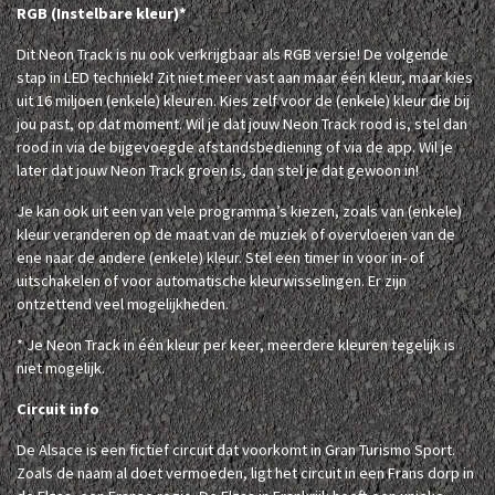
RGB (Instelbare kleur)*
Dit Neon Track is nu ook verkrijgbaar als RGB versie! De volgende
stap in LED techniek! Zit niet meer vast aan maar één kleur, maar kies
uit 16 miljoen (enkele) kleuren. Kies zelf voor de (enkele) kleur die bij
jou past, op dat moment. Wil je dat jouw Neon Track rood is, stel dan
rood in via de bijgevoegde afstandsbediening of via de app. Wil je
later dat jouw Neon Track groen is, dan stel je dat gewoon in!
Je kan ook uit een van vele programma’s kiezen, zoals van (enkele)
kleur veranderen op de maat van de muziek of overvloeien van de
ene naar de andere (enkele) kleur. Stel een timer in voor in- of
uitschakelen of voor automatische kleurwisselingen. Er zijn
ontzettend veel mogelijkheden.
* Je Neon Track in één kleur per keer, meerdere kleuren tegelijk is
niet mogelijk.
Circuit info
De Alsace is een fictief circuit dat voorkomt in Gran Turismo Sport.
Zoals de naam al doet vermoeden, ligt het circuit in een Frans dorp in