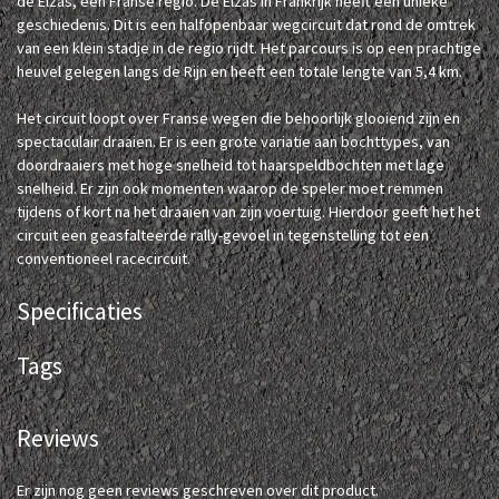
de Elzas, een Franse regio. De Elzas in Frankrijk heeft een unieke
geschiedenis. Dit is een halfopenbaar wegcircuit dat rond de omtrek
van een klein stadje in de regio rijdt. Het parcours is op een prachtige
heuvel gelegen langs de Rijn en heeft een totale lengte van 5,4 km.
Het circuit loopt over Franse wegen die behoorlijk glooiend zijn en
spectaculair draaien. Er is een grote variatie aan bochttypes, van
doordraaiers met hoge snelheid tot haarspeldbochten met lage
snelheid. Er zijn ook momenten waarop de speler moet remmen
tijdens of kort na het draaien van zijn voertuig. Hierdoor geeft het het
circuit een geasfalteerde rally-gevoel in tegenstelling tot een
conventioneel racecircuit.
Specificaties
Tags
Reviews
Er zijn nog geen reviews geschreven over dit product.