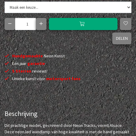
DELEN
Handgemaakte
Neon Kunst
Eén jaar
garantie
5 Sterren
reviews
Unieke kunst voor
motorsport fans
Beschrijving
Dit prachtige model, gecreëerd door Neon Tracks, vormt Alsace.
Deze neon led wandlamp van hoge kwaliteit is met de hand gemaakt