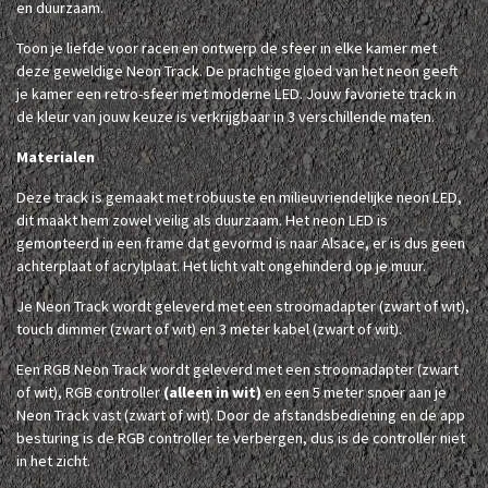
en duurzaam.
Toon je liefde voor racen en ontwerp de sfeer in elke kamer met
deze geweldige Neon Track. De prachtige gloed van het neon geeft
je kamer een retro-sfeer met moderne LED. Jouw favoriete track in
de kleur van jouw keuze is verkrijgbaar in 3 verschillende maten.
Materialen
Deze track is gemaakt met robuuste en milieuvriendelijke neon LED,
dit maakt hem zowel veilig als duurzaam. Het neon LED is
gemonteerd in een frame dat gevormd is naar Alsace, er is dus geen
achterplaat of acrylplaat. Het licht valt ongehinderd op je muur.
Je Neon Track wordt geleverd met een stroomadapter (zwart of wit),
touch dimmer (zwart of wit) en 3 meter kabel (zwart of wit).
Een RGB Neon Track wordt geleverd met een stroomadapter (zwart
of wit), RGB controller
(alleen in wit)
en een 5 meter snoer aan je
Neon Track vast (zwart of wit). Door de afstandsbediening en de app
besturing is de RGB controller te verbergen, dus is de controller niet
in het zicht.